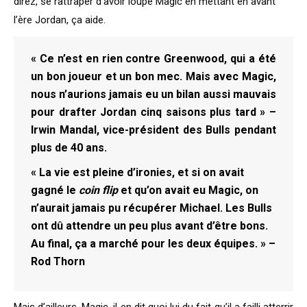
direz, se rattraper d’avoir loupé Magic en mettant en avant
l’ère Jordan, ça aide.
« Ce n’est en rien contre Greenwood, qui a été
un bon joueur et un bon mec. Mais avec Magic,
nous n’aurions jamais eu un bilan aussi mauvais
pour drafter Jordan cinq saisons plus tard » –
Irwin Mandal, vice-président des Bulls pendant
plus de 40 ans.
« La vie est pleine d’ironies, et si on avait
gagné le
coin flip
et qu’on avait eu Magic, on
n’aurait jamais pu récupérer Michael. Les Bulls
ont dû attendre un peu plus avant d’être bons.
Au final, ça a marché pour les deux équipes. » –
Rod Thorn
Mais d’ailleurs, Magic, il en dit quoi lui du fait qu’il a failli atterrir