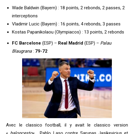
Wade Baldwin (Bayern) : 18 points, 2 rebonds, 2 passes, 2
interceptions
Vladimir Lucic (Bayern) : 16 points, 4 rebonds, 3 passes
Kostas Papanikolaou (Olympiacos) : 13 points, 2 rebonds
FC Barcelone
(ESP) –
Real Madrid
(ESP) –
Palau
Blaugrana
:
79-72
Avec le classico football, il y avait le classico version
«
baloncesto
« . Pablo Laso contre Sarunas Jasikevicius et