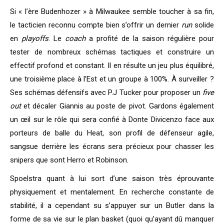
Si « l’ère Budenhozer » à Milwaukee semble toucher à sa fin,
le tacticien reconnu compte bien s’offrir un dernier
run
solide
en
playoffs
. Le
coach
a profité de la saison régulière pour
tester de nombreux schémas tactiques et construire un
effectif profond et constant. Il en résulte un jeu plus équilibré,
une troisième place à l’Est et un groupe à 100%. À surveiller ?
Ses schémas défensifs avec P.J Tucker pour proposer un
five
out
et décaler Giannis au poste de pivot. Gardons également
un œil sur le rôle qui sera confié à Donte Divicenzo face aux
porteurs de balle du Heat, son profil de défenseur agile,
sangsue derrière les écrans sera précieux pour chasser les
snipers que sont Herro et Robinson.
Spoelstra quant à lui sort d’une saison très éprouvante
physiquement et mentalement. En recherche constante de
stabilité, il a cependant su s’appuyer sur un Butler dans la
forme de sa vie sur le plan basket (quoi qu’ayant dû manquer