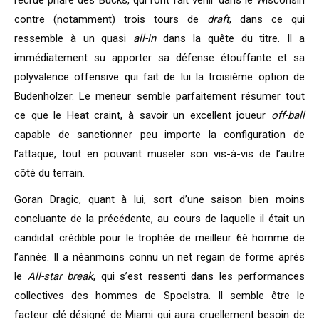
recrue phare des Bucks, qui l’ont fait venir dans le Wisconsin
contre (notamment) trois tours de
draft
, dans ce qui
ressemble à un quasi
all-in
dans la quête du titre. Il a
immédiatement su apporter sa défense étouffante et sa
polyvalence offensive qui fait de lui la troisième option de
Budenholzer. Le meneur semble parfaitement résumer tout
ce que le Heat craint, à savoir un excellent joueur
off-ball
capable de sanctionner peu importe la configuration de
l’attaque, tout en pouvant museler son vis-à-vis de l’autre
côté du terrain.
Goran Dragic, quant à lui, sort d’une saison bien moins
concluante de la précédente, au cours de laquelle il était un
candidat crédible pour le trophée de meilleur 6è homme de
l’année. Il a néanmoins connu un net regain de forme après
le
All-star break
, qui s’est ressenti dans les performances
collectives des hommes de Spoelstra. Il semble être le
facteur clé désigné de Miami qui aura cruellement besoin de