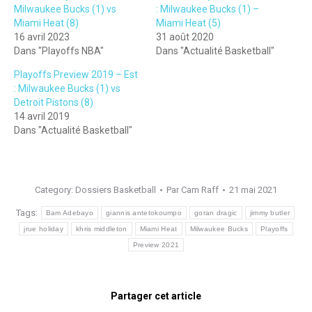
Milwaukee Bucks (1) vs
: Milwaukee Bucks (1) –
Miami Heat (8)
Miami Heat (5)
16 avril 2023
31 août 2020
Dans "Playoffs NBA"
Dans "Actualité Basketball"
Playoffs Preview 2019 – Est
: Milwaukee Bucks (1) vs
Detroit Pistons (8)
14 avril 2019
Dans "Actualité Basketball"
Category:
Dossiers Basketball
Par
Cam Raff
21 mai 2021
Tags:
Bam Adebayo
giannis antetokoumpo
goran dragic
jimmy butler
jrue holiday
khris middleton
Miami Heat
Milwaukee Bucks
Playoffs
Preview 2021
Partager cet article