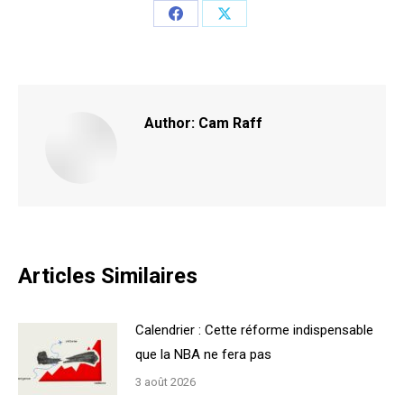
Share
Share
on
on
Facebook
X
Author:
Cam Raff
Articles Similaires
Calendrier : Cette réforme indispensable
que la NBA ne fera pas
3 août 2026