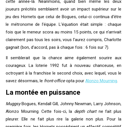
cette année-là. Néanmoins, quand bien même les deux
joueurs précités semblaient avoir un impact supérieur sur le
jeu des Hornets que celui de Bogues, celui-ci continua d’être
le métronome de l’équipe. L’équation était simple : chaque
fois que le meneur scora au moins 15 points, ce qui n’arrivait
clairement pas tous les soirs, vous l’aurez compris, Charlotte
gagnait (bon, d’accord, pas à chaque fois : 6 fois sur 7).
Il semblerait que la chance aime également sourire aux
courageux. La loterie 1992 fut à nouveau chanceuse, en
octroyant à la franchise le second choix, avec lequel, vous le
savez désormais, le
front-office
opta pour
Alonzo Mourning
.
La montée en puissance
Muggsy
Bogues, Kendall Gill, Johnny Newman, Larry Johnson,
Alonzo Mourning. Cette fois-ci, la
depth chart
ne fait plus
pleurer. Elle ne fait plus rire la galerie non plus. Pour la
première fois, les Hornets possédaient un effectif compétitif