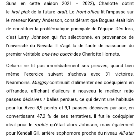
Suns en cette saison 2021 – 2022), Charlotte obtint
le
first
pick
de la future
draft
. Le
front-office
fit l’impasse sur
le meneur Kenny Anderson, considérant que Bogues était loin
de constituer la problématique principale de l’équipe. Dès lors,
c’est Larry Johnson qui fut sélectionné, en provenance de
l’université du Nevada. Il s’agit là de l’acte de naissance du
premier véritable
one-two punch
des Charlotte Hornets.
Celui-ci ne fit pas immédiatement ses preuves, quand bien
même l’exercice suivant s’acheva avec 31 victoires.
Néanmoins,
Muggsy
continuait d’alimenter ses coéquipiers en
offrandes, affichant d’ailleurs à nouveau le meilleur ratio
passes décisives / balles perdues, ce qui devint une habitude
pour lui. Avec 8,9 points et 9,1 passes décisives par soir, en
convertissant 47,2 % de ses tentatives, il fut le coéquipier
idéal pour le
rookie
qu’était alors Johnson, mais également
pour Kendall Gill, arrière sophomore proche du niveau
All-star