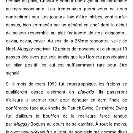
remplie du pays, Charlotte connut une
hype
aussi inattendue
qu’impressionnante. Les trentenaires parmi vous ne nous
contrediront pas. Les joueurs, loin d’être inhibés, vont surfer
dessus, bien emmenés par un général en chef dont le début
de saison ressemble au plat fantasmé de nos dirigeants :
caviar, caviar, caviar. Au soir de la 25ème rencontre, veille de
Noël,
Muggsy
inscrivait 12 points de moyenne et distribuait 10
passes décisives par soir, tandis que les Hornets possédaient
un bilan positif, ce qui est suffisamment rare pour être
signalé.
Si le mois de mars 1993 fut catastrophique, les frelons se
qualifièrent assez aisément en
playoffs
. Ils passeront
d’ailleurs le premier tour, pour échouer en demi-finale de
conférence face aux Knicks de Patrick Ewing. Ce même Ewing
fut d’ailleurs le bouffon de la meilleure farce tendue
par
Muggsy
Bogues au cours de sa carrière. À tout le moins,
le pivot new-yorkais fut, à l’insu de son plein gré comme dirait