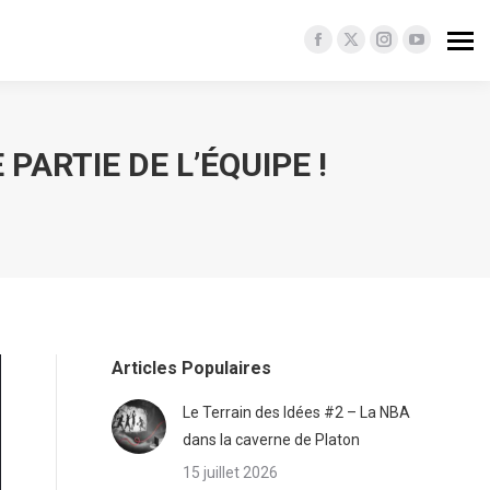
Facebook
X
Instagram
YouTube
page
page
page
page
opens
opens
opens
opens
in
in
in
in
PARTIE DE L’ÉQUIPE !
new
new
new
new
window
window
window
window
Articles Populaires
Le Terrain des Idées #2 – La NBA
dans la caverne de Platon
15 juillet 2026