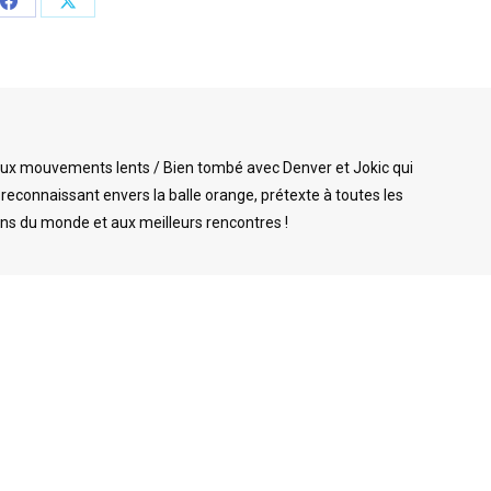
Share
Share
on
on
Facebook
X
aux mouvements lents / Bien tombé avec Denver et Jokic qui
econnaissant envers la balle orange, prétexte à toutes les
ins du monde et aux meilleurs rencontres !