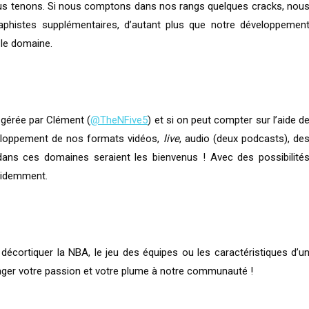
nous tenons. Si nous comptons dans nos rangs quelques cracks, nou
aphistes supplémentaires, d’autant plus que notre développemen
 le domaine.
 gérée par Clément (
@TheNFive5
) et si on peut compter sur l’aide d
éveloppement de nos formats vidéos,
live
, audio (deux podcasts), de
dans ces domaines seraient les bienvenus ! Avec des possibilité
évidemment.
cortiquer la NBA, le jeu des équipes ou les caractéristiques d’u
rtager votre passion et votre plume à notre communauté !