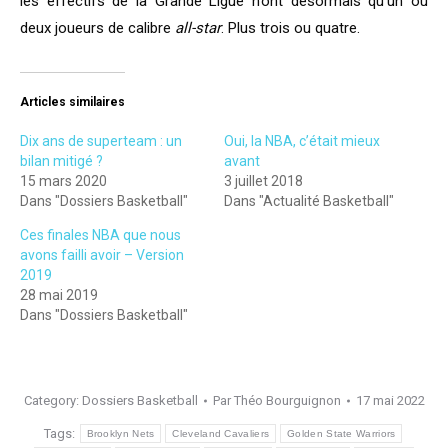
les effectifs de la Grande Ligue n’ont désormais qu’un ou
deux joueurs de calibre
all-star
. Plus trois ou quatre.
Articles similaires
Dix ans de superteam : un
Oui, la NBA, c’était mieux
bilan mitigé ?
avant
15 mars 2020
3 juillet 2018
Dans "Dossiers Basketball"
Dans "Actualité Basketball"
Ces finales NBA que nous
avons failli avoir – Version
2019
28 mai 2019
Dans "Dossiers Basketball"
Category:
Dossiers Basketball
Par
Théo Bourguignon
17 mai 2022
Tags:
Brooklyn Nets
Cleveland Cavaliers
Golden State Warriors