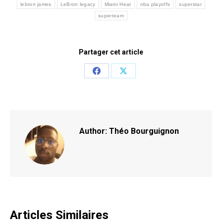
lebron james
LeBron legacy
Miami Heat
nba playoffs
superstar
superteam
Partager cet article
Share
Share
on
on
Facebook
X
Author:
Théo Bourguignon
Articles Similaires