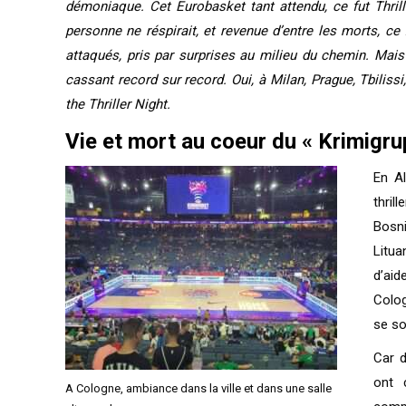
démoniaque. Cet Eurobasket tant attendu, ce fut Thrill
personne ne réspirait, et revenue d’entre les morts, ce
attaqués, pris par surprises au milieu du chemin. Mais
cassant record sur record. Oui, à Milan, Prague, Tbiliss
the Thriller Night.
Vie et mort au coeur du « Krimig
En A
thril
Bosn
Litua
d’aid
Colog
se so
Car d
ont 
A Cologne, ambiance dans la ville et dans une salle