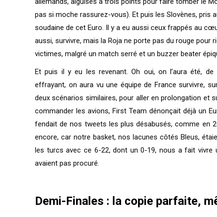
allemands, aiguisés à trois points pour faire tomber le M
pas si moche rassurez-vous). Et puis les Slovènes, pris au 
soudaine de cet Euro. Il y a eu aussi ceux frappés au cœ
aussi, survivre, mais la Roja ne porte pas du rouge pour r
victimes, malgré un match serré et un buzzer beater épiqu
Et puis il y eu les revenant. Oh oui, on l’aura été, 
effrayant, on aura vu une équipe de France survivre, su
deux scénarios similaires, pour aller en prolongation et s
commander les avions, First Team dénonçait déjà un Eu
fendait de nos tweets les plus désabusés, comme en 2
encore, car notre basket, nos lacunes côtés Bleus, étai
les turcs avec ce 6-22, dont un 0-19, nous a fait viv
avaient pas procuré.
Demi-Finales : la copie parfaite, 