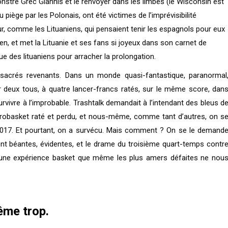
onstre Grec Giannis et le renvoyer dans les limbes (le Wisconsin est
piège par les Polonais, ont été victimes de l’imprévisibilité
ur, comme les Lituaniens, qui pensaient tenir les espagnols pour eux
ien, et met la Lituanie et ses fans si joyeux dans son carnet de
e des lituaniens pour arracher la prolongation.
de sacrés revenants. Dans un monde quasi-fantastique, paranormal
r deux tous, à quatre lancer-francs ratés, sur le même score, dan
urvivre à l’improbable. Trashtalk demandait à l’intendant des bleus d
robasket raté et perdu, et nous-même, comme tant d’autres, on s
017. Et pourtant, on a survécu. Mais comment ? On se le demand
ent béantes, évidentes, et le drame du troisième quart-temps contr
re une expérience basket que même les plus amers défaites ne nou
même trop.