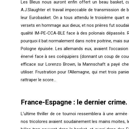
Les Bleus nous auront enfin offert un beau basket, c
A.J.Slaughter et travail impeccable de transmission de ba
leur Eurobasket. On a tous attendu le troisième quart en
versets en hommage aux dieux, et nos prières fut souda
qualité IM-PE-CCA-BLE face à des polonais dépassés. Résu
pourquoi il bat normalement dans notre poitrine, mais su
Pologne épuisée. Les allemands eux, avaient l’occasion
énervé face à ses coéquipiers (donnant un coup de cou
efficace sur Lorenzo Brown, la Mannschaft a payé cher 
utiliser. Frustration pour l’Allemagne, qui met trois pa
rattraper le score…
France-Espagne : le dernier crime.
L’ultime thriller de ce tournoi ressemblera à une armée 
nos tricolores avaient soudainement les mains moites, 