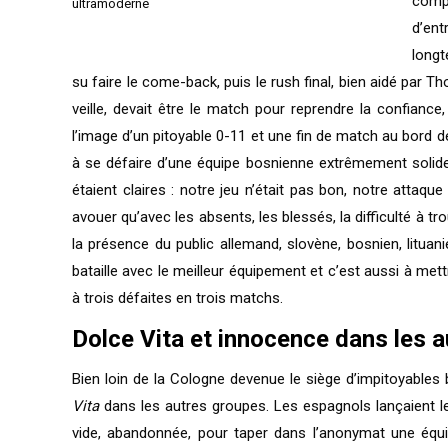
compl
ultramoderne
d’en
longt
su faire le come-back, puis le rush final, bien aidé par T
veille, devait être le match pour reprendre la confiance,
l’image d’un pitoyable 0-11 et une fin de match au bord de
à se défaire d’une équipe bosnienne extrêmement solid
étaient claires : notre jeu n’était pas bon, notre attaq
avouer qu’avec les absents, les blessés, la difficulté à tr
la présence du public allemand, slovène, bosnien, litua
bataille avec le meilleur équipement et c’est aussi à mettre
à trois défaites en trois matchs.
Dolce Vita et innocence dans les 
Bien loin de la Cologne devenue le siège d’impitoyables 
Vita
dans les autres groupes. Les espagnols lançaient le
vide, abandonnée, pour taper dans l’anonymat une équip