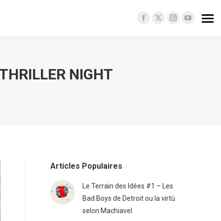
Facebook
X
Instagram
YouTube
page
page
page
page
opens
opens
opens
opens
in
in
in
in
 THRILLER NIGHT
new
new
new
new
window
window
window
window
Articles Populaires
Le Terrain des Idées #1 – Les
Bad Boys de Detroit ou la virtù
selon Machiavel