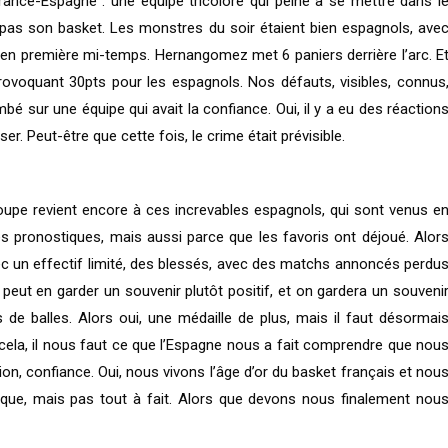
rance-Espagne : une équipe tricolore qui peine à se mettre dans l
e pas son basket. Les monstres du soir étaient bien espagnols, ave
en première mi-temps. Hernangomez met 6 paniers derrière l’arc. E
provoquant 30pts pour les espagnols. Nos défauts, visibles, connus
bé sur une équipe qui avait la confiance. Oui, il y a eu des réaction
r. Peut-être que cette fois, le crime était prévisible.
oupe revient encore à ces increvables espagnols, qui sont venus e
les pronostiques, mais aussi parce que les favoris ont déjoué. Alor
vec un effectif limité, des blessés, avec des matchs annoncés perdu
n peut en garder un souvenir plutôt positif, et on gardera un souveni
es de balles. Alors oui, une médaille de plus, mais il faut désormai
r cela, il nous faut ce que l’Espagne nous a fait comprendre que nou
ation, confiance. Oui, nous vivons l’âge d’or du basket français et nou
ue, mais pas tout à fait. Alors que devons nous finalement nou