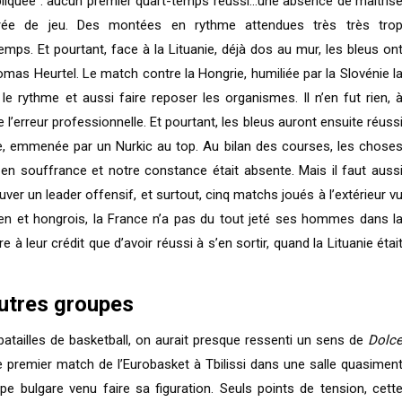
iquée : aucun premier quart-temps réussi…une absence de maîtris
trée de jeu. Des montées en rythme attendues très très tro
emps. Et pourtant, face à la Lituanie, déjà dos au mur, les bleus on
homas Heurtel. Le match contre la Hongrie, humiliée par la Slovénie l
 le rythme et aussi faire reposer les organismes. Il n’en fut rien, 
 l’erreur professionnelle. Et pourtant, les bleus auront ensuite réuss
e, emmenée par un Nurkic au top. Au bilan des courses, les chose
ue en souffrance et notre constance était absente. Mais il faut auss
ouver un leader offensif, et surtout, cinq matchs joués à l’extérieur v
nien et hongrois, la France n’a pas du tout jeté ses hommes dans l
 à leur crédit que d’avoir réussi à s’en sortir, quand la Lituanie étai
autres groupes
batailles de basketball, on aurait presque ressenti un sens de
Dolc
 premier match de l’Eurobasket à Tbilissi dans une salle quasimen
e bulgare venu faire sa figuration. Seuls points de tension, cett