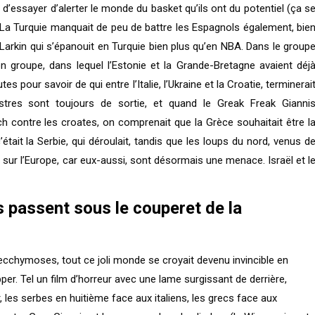
d’essayer d’alerter le monde du basket qu’ils ont du potentiel (ça s
). La Turquie manquait de peu de battre les Espagnols également, bie
kin qui s’épanouit en Turquie bien plus qu’en NBA. Dans le group
n groupe, dans lequel l’Estonie et la Grande-Bretagne avaient déj
s pour savoir de qui entre l’Italie, l’Ukraine et la Croatie, terminerai
nstres sont toujours de sortie, et quand le Greak Freak Gianni
 contre les croates, on comprenait que la Grèce souhaitait être l
tait la Serbie, qui déroulait, tandis que les loups du nord, venus d
r sur l’Europe, car eux-aussi, sont désormais une menace. Israël et l
s passent sous le couperet de la
d’ecchymoses, tout ce joli monde se croyait devenu invincible en
apper. Tel un film d’horreur avec une lame surgissant de derrière,
, les serbes en huitième face aux italiens, les grecs face aux