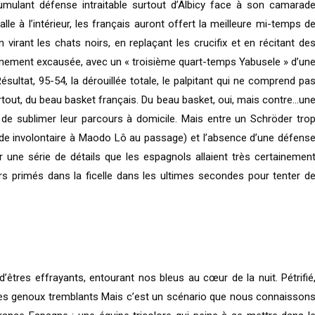
umulant défense intraitable surtout d’Albicy face à son camarad
lle à l’intérieur, les français auront offert la meilleure mi-temps d
 virant les chats noirs, en replaçant les crucifix et en récitant de
inement excausée, avec un « troisième quart-temps Yabusele » d’un
ltat, 95-54, la dérouillée totale, le palpitant qui ne comprend pa
rtout, du beau basket français. Du beau basket, oui, mais contre…un
 de sublimer leur parcours à domicile. Mais entre un Schröder tro
de involontaire à Maodo Lô au passage) et l’absence d’une défens
une série de détails que les espagnols allaient très certainemen
niers primés dans la ficelle dans les ultimes secondes pour tenter d
d’êtres effrayants, entourant nos bleus au cœur de la nuit. Pétrifié
les genoux tremblants Mais c’est un scénario que nous connaisson