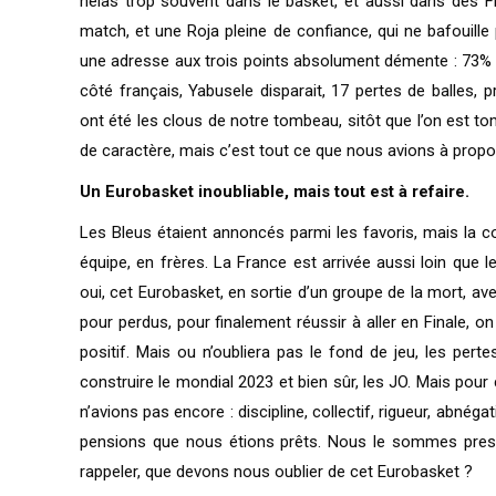
hélas trop souvent dans le basket, et aussi dans des F
match, et une Roja pleine de confiance, qui ne bafouill
une adresse aux trois points absolument démente : 73% 
côté français, Yabusele disparait, 17 pertes de balles, 
ont été les clous de notre tombeau, sitôt que l’on est tom
de caractère, mais c’est tout ce que nous avions à propose
Un Eurobasket inoubliable, mais tout est à refaire.
Les Bleus étaient annoncés parmi les favoris, mais la c
équipe, en frères. La France est arrivée aussi loin que 
oui, cet Eurobasket, en sortie d’un groupe de la mort, a
pour perdus, pour finalement réussir à aller en Finale, o
positif. Mais ou n’oubliera pas le fond de jeu, les pert
construire le mondial 2023 et bien sûr, les JO. Mais pou
n’avions pas encore : discipline, collectif, rigueur, abnég
pensions que nous étions prêts. Nous le sommes presq
rappeler, que devons nous oublier de cet Eurobasket ?