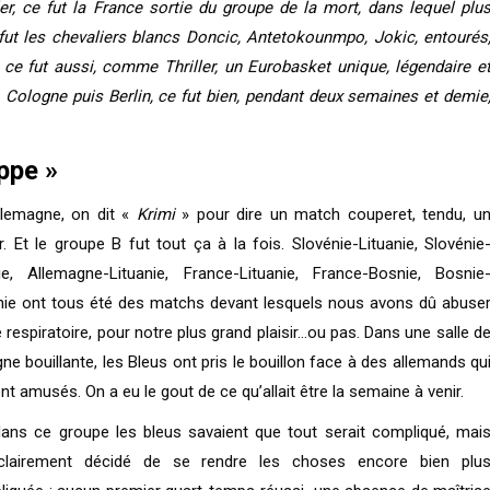
er, ce fut la France sortie du groupe de la mort, dans lequel plu
 fut les chevaliers blancs Doncic, Antetokounmpo, Jokic, entourés
 ce fut aussi, comme Thriller, un Eurobasket unique, légendaire e
i, Cologne puis Berlin, ce fut bien, pendant deux semaines et demie
ruppe »
llemagne, on dit «
Krimi
» pour dire un match couperet, tendu, u
ler. Et le groupe B fut tout ça à la fois. Slovénie-Lituanie, Slovénie
ie, Allemagne-Lituanie, France-Lituanie, France-Bosnie, Bosnie
nie ont tous été des matchs devant lesquels nous avons dû abuse
e respiratoire, pour notre plus grand plaisir…ou pas. Dans une salle d
ne bouillante, les Bleus ont pris le bouillon face à des allemands qu
nt amusés. On a eu le gout de ce qu’allait être la semaine à venir.
ans ce groupe les bleus savaient que tout serait compliqué, mai
clairement décidé de se rendre les choses encore bien plu