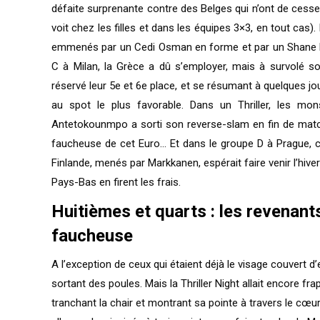
défaite surprenante contre des Belges qui n’ont de cesse 
voit chez les filles et dans les équipes 3×3, en tout cas
emmenés par un Cedi Osman en forme et par un Shane Lar
C à Milan, la Grèce a dû s’employer, mais à survolé so
réservé leur 5e et 6e place, et se résumant à quelques joute
au spot le plus favorable. Dans un Thriller, les mo
Antetokounmpo a sorti son reverse-slam en fin de match
faucheuse de cet Euro… Et dans le groupe D à Prague, c’é
Finlande, menés par Markkanen, espérait faire venir l’hive
Pays-Bas en firent les frais.
Huitièmes et quarts : les revenant
faucheuse
A l’exception de ceux qui étaient déjà le visage couvert 
sortant des poules. Mais la Thriller Night allait encore fr
tranchant la chair et montrant sa pointe à travers le cœur