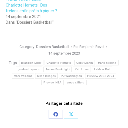
Charlotte Hornets : Des
frelons enfin prêts à piquer ?
14 septembre 2021
Dans "Dossiers Basketball"
Category:
Dossiers Basketball
Par
Benjamin Revel
14 septembre 2023
Tags:
Brandon Miller
Charlotte Hornets
Cody Martin
frank ntilikina
gordon hayward
James Bouknight
Kai Jones
LaMelo Ball
Mark Williams
Miles Bridges
PJ Washington
Preview 2023-2024
Preview NBA
steve clifford
Partager cet article
Share
Share
on
on