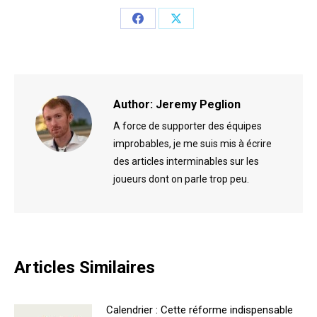
Share
Share
on
on
Facebook
X
Author:
Jeremy Peglion
A force de supporter des équipes
improbables, je me suis mis à écrire
des articles interminables sur les
joueurs dont on parle trop peu.
Articles Similaires
Calendrier : Cette réforme indispensable