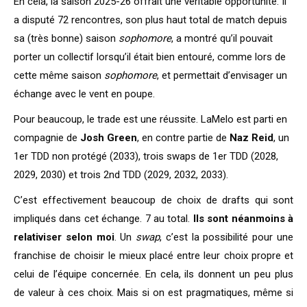
En cela, la saison 2025-26 offrait une véritable opportunité. Il
a disputé 72 rencontres, son plus haut total de match depuis
sa (très bonne) saison
sophomore
, a montré qu’il pouvait
porter un collectif lorsqu’il était bien entouré, comme lors de
cette même saison
sophomore
, et permettait d’envisager un
échange avec le vent en poupe.
Pour beaucoup, le trade est une réussite. LaMelo est parti en
compagnie de
Josh Green
, en contre partie de
Naz Reid
, un
1er TDD non protégé (2033), trois swaps de 1er TDD (2028,
2029, 2030) et trois 2nd TDD (2029, 2032, 2033).
C’est effectivement beaucoup de choix de drafts qui sont
impliqués dans cet échange. 7 au total.
Ils sont néanmoins à
relativiser selon moi
. Un
swap
, c’est la possibilité pour une
franchise de choisir le mieux placé entre leur choix propre et
celui de l’équipe concernée. En cela, ils donnent un peu plus
de valeur à ces choix. Mais si on est pragmatiques, même si