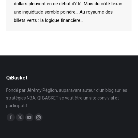
dollars pleuvent en ce début d’été. Mais du côté texan
une inquiétude semble poindre… Au royaume des
billets verts : la logique financière…
QiBasket
Fondé par Jérémy Péglion, auparavant auteur d’un blog sur les
stratégies NBA, QI BASKET se veut être un site convivial et
participatif
Trouvez nous sur :
Facebook
X
YouTube
Instagram
page
page
page
page
opens
opens
opens
opens