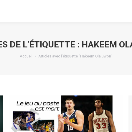
S DE L’ÉTIQUETTE :
HAKEEM O
Vous êtes ici :
Accueil
Articles avec l’étiquette "Hakeem Olajuwon"