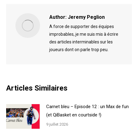
Facebook
X
Author:
Jeremy Peglion
A force de supporter des équipes
improbables, je me suis mis à écrire
des articles interminables sur les
joueurs dont on parle trop peu.
Articles Similaires
Carnet bleu – Episode 12 : un Max de fun
(et QiBasket en courtside !)
9 juillet 2026