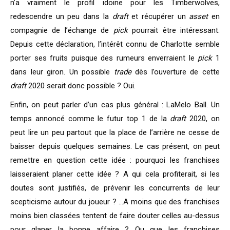
n’a vraiment le profil idoine pour les Timberwolves,
redescendre un peu dans la
draft
et récupérer un
asset
en
compagnie de l’échange de
pick
pourrait être intéressant.
Depuis cette déclaration, l’intérêt connu de Charlotte semble
porter ses fruits puisque des rumeurs enverraient le
pick
1
dans leur giron. Un possible
trade
dès l’ouverture de cette
draft
2020 serait donc possible ? Oui.
Enfin, on peut parler d’un cas plus général : LaMelo Ball. Un
temps annoncé comme le futur top 1 de la
draft
2020, on
peut lire un peu partout que la place de l’arrière ne cesse de
baisser depuis quelques semaines. Le cas présent, on peut
remettre en question cette idée : pourquoi les franchises
laisseraient planer cette idée ? A qui cela profiterait, si les
doutes sont justifiés, de prévenir les concurrents de leur
scepticisme autour du joueur ? …A moins que des franchises
moins bien classées tentent de faire douter celles au-dessus
pour glaner la bonne affaire ? Ou que les franchises