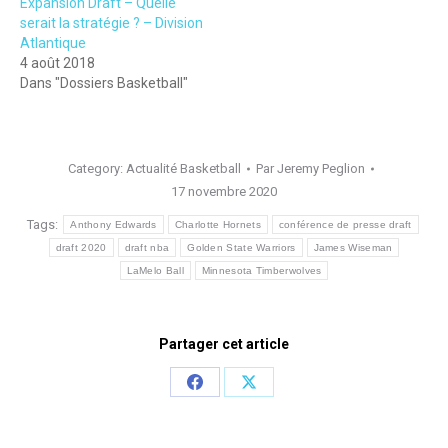
Expansion Draft – Quelle
serait la stratégie ? – Division
Atlantique
4 août 2018
Dans "Dossiers Basketball"
Category:
Actualité Basketball
Par
Jeremy Peglion
17 novembre 2020
Tags:
Anthony Edwards
Charlotte Hornets
conférence de presse draft
draft 2020
draft nba
Golden State Warriors
James Wiseman
LaMelo Ball
Minnesota Timberwolves
Partager cet article
Share
Share
on
on