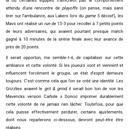
là où certaines équipes n’affichent pas le comportement
attendu d’une rencontre de
playoffs
(on pense, mais sans
tirer sur l’ambulance, aux Lakers lors du
game
5 décisif), les
Mavs ont réalisé un
run
de 13-3 pour recoller à 7 petits points
de leurs adversaires, qui avaient pourtant presque match
gagné à 10 minutes de la sirène finale avec leur avance de
près de 20 points.
Il serait opportun, me semble-t-il, de capitaliser sur cette
ambiance et cette volonté. Si les joueurs vont et viennent et
influencent forcément le groupe, un état d’esprit demeure
toujours. C’est comme cela que l’on se créé une identité. Les
Grizzlies avaient le
grit & grind
, il serait bon ton de voir les
Mavericks version Carlisle x Doncic imprimer durablement
cette volonté de ne jamais rien lâcher. Toutefois, pour que
cela puisse effectivement perdurer, certains ajustements,
dont nous reparlerons ci-dessous, devront peut-être être
réalisés.