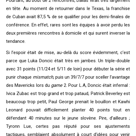
Pourtant, au bout de 2 rencontres, Dallas virait très largement
en tête. Au moment de retourner dans le Texas, la franchise
de Cuban avait 87,5 % de se qualifier pour les demi-finales de
conférence. En effet, rares sont les équipes à avoir perdu les
deux premières rencontres à domicile et qui surent inverser la
tendance.
Si l’espoir était de mise, au-delà du score évidemment, c’est
parce que Luka Doncic était très en jambes. Un triple-double
avec 31 points (11/24 et 5/11 de loin) pour débuter la série et
punir chaque
mismatch
, puis un 39/7/7 pour sceller l’avantage
des Mavericks lors du
game
2. Pour L.A, Doncic était infernal :
Ivica Zubac est trop grand et trop pataud, Patrick Beverley est
beaucoup trop petit, Paul George prenait le bouillon et Kawhi
Leonard pouvait difficilement planter 40 points tout en
défendant 40 minutes sur le jeune slovène. Pire, d’ailleurs ;
Tyronn Lue, certes pas réputé pour ses ajustements
tactiques, semblaient absolument à court d’idées pour venir