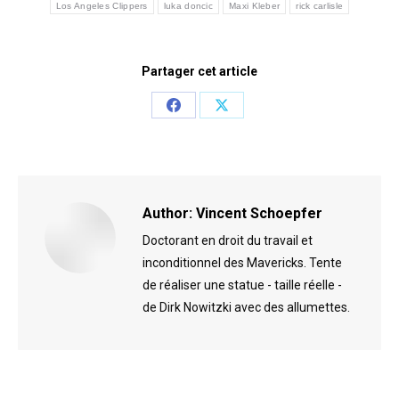
Los Angeles Clippers
luka doncic
Maxi Kleber
rick carlisle
Partager cet article
Share
Share
on
on
Facebook
X
Author:
Vincent Schoepfer
Doctorant en droit du travail et
inconditionnel des Mavericks. Tente
de réaliser une statue - taille réelle -
de Dirk Nowitzki avec des allumettes.