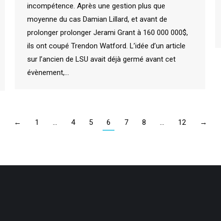
incompétence. Après une gestion plus que
moyenne du cas Damian Lillard, et avant de
prolonger prolonger Jerami Grant à 160 000 000$,
ils ont coupé Trendon Watford. L’idée d’un article
sur l’ancien de LSU avait déjà germé avant cet
évènement,…
←
1
…
4
5
6
7
8
…
12
→