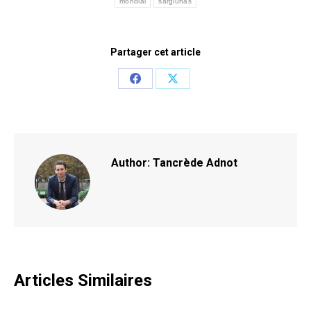
mondial
sargiunas
Partager cet article
Share
Share
on
on
Facebook
X
Author:
Tancrède Adnot
Articles Similaires