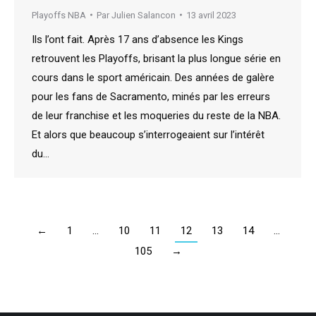
Playoffs NBA
Par
Julien Salancon
13 avril 2023
Ils l’ont fait. Après 17 ans d’absence les Kings
retrouvent les Playoffs, brisant la plus longue série en
cours dans le sport américain. Des années de galère
pour les fans de Sacramento, minés par les erreurs
de leur franchise et les moqueries du reste de la NBA.
Et alors que beaucoup s’interrogeaient sur l’intérêt
du…
←
1
…
10
11
12
13
14
…
105
→