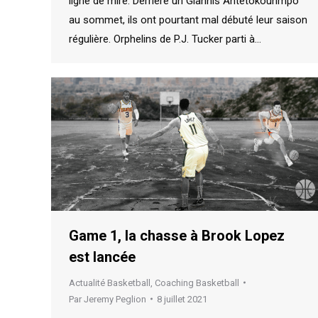
ligne de mire. Derrière un Giannis Antetokounmpo
au sommet, ils ont pourtant mal débuté leur saison
régulière. Orphelins de P.J. Tucker parti à…
Game 1, la chasse à Brook Lopez
est lancée
Actualité Basketball
,
Coaching Basketball
Par
Jeremy Peglion
8 juillet 2021