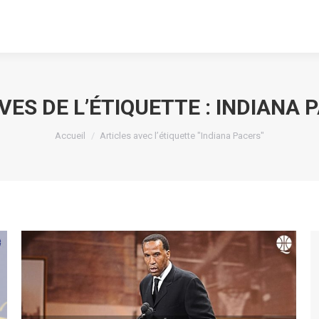
VES DE L’ÉTIQUETTE :
INDIANA 
Vous êtes ici :
Accueil
Articles avec l’étiquette "Indiana Pacers"