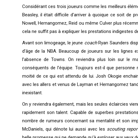
Considérant ces trois joueurs comme les meilleurs élém
Beasley, il était difficile d’arriver à quoique ce soit 
Nowell, Hernangomez, Reid ou même Culver plus récemmen
cela ne suffit pas à expliquer les prestations indigestes d
Avant son limogeage, le jeune
coach
Ryan Saunders disp
d’âge de la NBA. Beaucoup de joueurs sur les lignes ex
l’absence de Towns. On reviendra plus loin sur le ma
conséquents de l’équipe. Toujours est-il que personne 
moitié de ce qui est attendu de lui. Josh Okogie enchain
avec les allers et venus de Layman et Hernangomez tandis
inexistant.
On y reviendra également, mais les seules éclaircies vie
rapidement son talent. Capable de superbes prestations 
nombre de rumeurs concernant sa mentalité et son implic
McDaniels, qui dénote lui aussi avec les
scouting repor
belle promesse qui ne demande qu’à exploser aux yeux de