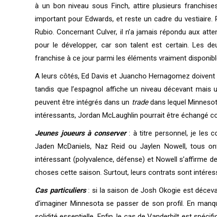
à un bon niveau sous Finch, attire plusieurs franchise
important pour Edwards, et reste un cadre du vestiaire. 
Rubio. Concernant Culver, il n’a jamais répondu aux atte
pour le développer, car son talent est certain. Les 
franchise à ce jour parmi les éléments vraiment disponibl
A leurs côtés, Ed Davis et Juancho Hernagomez doivent 
tandis que l’espagnol affiche un niveau décevant mais u
peuvent être intégrés dans un
trade
dans lequel Minnesota
intéressants, Jordan McLaughlin pourrait être échangé c
Jeunes joueurs à conserver
: à titre personnel, je le
Jaden McDaniels, Naz Reid ou Jaylen Nowell, tous ont 
intéressant (polyvalence, défense) et Nowell s’affirme 
choses cette saison. Surtout, leurs contrats sont intéres
Cas particuliers
: si la saison de Josh Okogie est décevan
d’imaginer Minnesota se passer de son profil. En manqu
solidité essentielle. Enfin, le cas de Vanderbilt est spécif