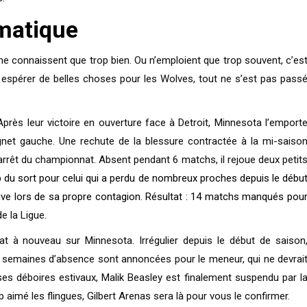
matique
e connaissent que trop bien. Ou n’emploient que trop souvent, c’es
it espérer de belles choses pour les Wolves, tout ne s’est pas pass
rès leur victoire en ouverture face à Detroit, Minnesota l’emport
net gauche. Une rechute de la blessure contractée à la mi-saiso
 l’arrêt du championnat. Absent pendant 6 matchs, il rejoue deux petit
p du sort pour celui qui a perdu de nombreux proches depuis le débu
euve lors de sa propre contagion. Résultat : 14 matchs manqués pou
e la Ligue.
t à nouveau sur Minnesota. Irrégulier depuis le début de saison
rs semaines d’absence sont annoncées pour le meneur, qui ne devrai
ses déboires estivaux, Malik Beasley est finalement suspendu par l
aimé les flingues, Gilbert Arenas sera là pour vous le confirmer.