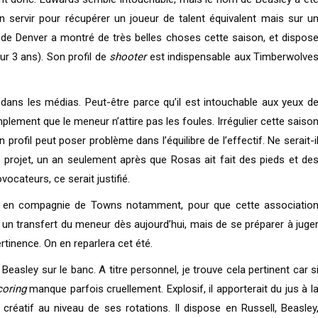
 servir pour récupérer un joueur de talent équivalent mais sur u
 de Denver a montré de très belles choses cette saison, et dispos
ur 3 ans). Son profil de
shooter
est indispensable aux Timberwolve
dans les médias. Peut-être parce qu’il est intouchable aux yeux d
lement que le meneur n’attire pas les foules. Irrégulier cette saiso
rofil peut poser problème dans l’équilibre de l’effectif. Ne serait-i
 projet, un an seulement après que Rosas ait fait des pieds et de
cateurs, ce serait justifié.
hs en compagnie de Towns notamment, pour que cette associatio
r un transfert du meneur dès aujourd’hui, mais de se préparer à juge
tinence. On en reparlera cet été.
 Beasley sur le banc. A titre personnel, je trouve cela pertinent car s
oring
manque parfois cruellement. Explosif, il apporterait du jus à l
 créatif au niveau de ses rotations. Il dispose en Russell, Beasley