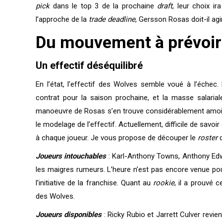
pick
dans le top 3 de la prochaine
draft
, leur choix i
l’approche de la
trade deadline
, Gersson Rosas doit-il ag
Du mouvement à prévoir
Un effectif déséquilibré
En l’état, l’effectif des Wolves semble voué à l’échec
contrat pour la saison prochaine, et la masse salaria
manoeuvre de Rosas s’en trouve considérablement amoindr
le modelage de l’effectif. Actuellement, difficile de savoi
à chaque joueur. Je vous propose de découper le
roster
d
Joueurs intouchables
: Karl-Anthony Towns, Anthony Edwa
les maigres rumeurs. L’heure n’est pas encore venue pou
l’initiative de la franchise. Quant au
rookie
, il a prouvé 
des Wolves.
Joueurs disponibles
: Ricky Rubio et Jarrett Culver revi