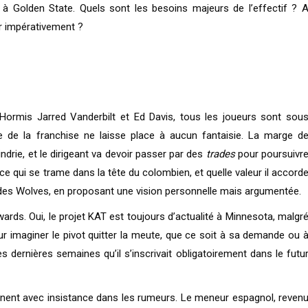
ra à Golden State. Quels sont les besoins majeurs de l’effectif ? 
ir impérativement ?
. Hormis Jarred Vanderbilt et Ed Davis, tous les joueurs sont sou
le de la franchise ne laisse place à aucun fantaisie. La marge d
ie, et le dirigeant va devoir passer par des
trades
pour poursuivr
r ce qui se trame dans la tête du colombien, et quelle valeur il accord
es Wolves, en proposant une vision personnelle mais argumentée.
rds. Oui, le projet KAT est toujours d’actualité à Minnesota, malgr
r imaginer le pivot quitter la meute, que ce soit à sa demande ou 
ces dernières semaines qu’il s’inscrivait obligatoirement dans le futu
ennent avec insistance dans les rumeurs. Le meneur espagnol, reven