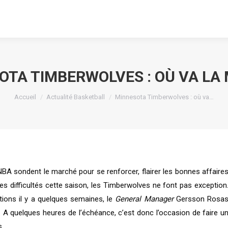
OTA TIMBERWOLVES : OÙ VA LA 
Vous êtes ici :
Accueil
Actualité Basketball
Minnesota Timberwolves : où va…
NBA sondent le marché pour se renforcer, flairer les bonnes affaire
s difficultés cette saison, les Timberwolves ne font pas exception
tions il y a quelques semaines, le
General Manager
Gersson Rosa
fs. A quelques heures de l’échéance, c’est donc l’occasion de faire u
s.