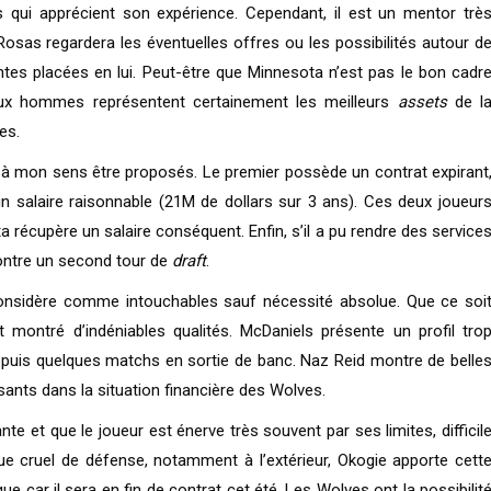
s qui apprécient son expérience. Cependant, il est un mentor trè
Rosas regardera les éventuelles offres ou les possibilités autour d
ntes placées en lui. Peut-être que Minnesota n’est pas le bon cadr
deux hommes représentent certainement les meilleurs
assets
de l
es.
à mon sens être proposés. Le premier possède un contrat expirant
n salaire raisonnable (21M de dollars sur 3 ans). Ces deux joueur
 récupère un salaire conséquent. Enfin, s’il a pu rendre des service
ontre un second tour de
draft
.
s considère comme intouchables sauf nécessité absolue. Que ce soi
montré d’indéniables qualités. McDaniels présente un profil tro
depuis quelques matchs en sortie de banc. Naz Reid montre de belle
sants dans la situation financière des Wolves.
te et que le joueur est énerve très souvent par ses limites, difficil
e cruel de défense, notamment à l’extérieur, Okogie apporte cett
ique car il sera en fin de contrat cet été. Les Wolves ont la possibilit