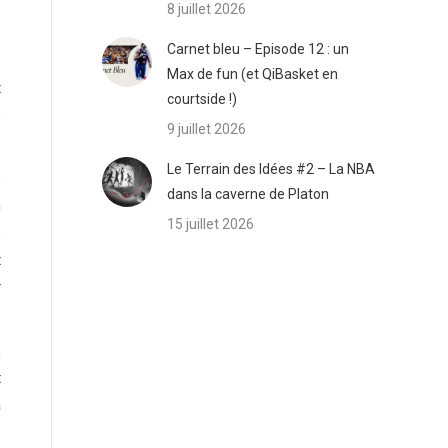
8 juillet 2026
Carnet bleu – Episode 12 : un
Max de fun (et QiBasket en
t
courtside !)
é
9 juillet 2026
Le Terrain des Idées #2 – La NBA
e
dans la caverne de Platon
n
15 juillet 2026
s
t
r
,
t
a