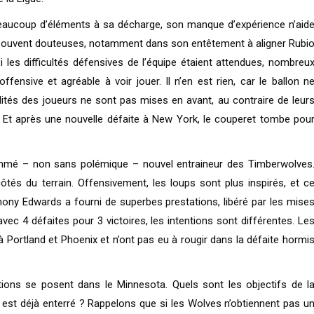
a beaucoup d’éléments à sa décharge, son manque d’expérience n’aid
nt souvent douteuses, notamment dans son entêtement à aligner Rubi
 les difficultés défensives de l’équipe étaient attendues, nombreu
nsive et agréable à voir jouer. Il n’en est rien, car le ballon n
ités des joueurs ne sont pas mises en avant, au contraire de leur
 Et après une nouvelle défaite à New York, le couperet tombe pou
ommé – non sans polémique – nouvel entraineur des Timberwolves
ôtés du terrain. Offensivement, les loups sont plus inspirés, et c
hony Edwards a fourni de superbes prestations, libéré par les mise
 avec 4 défaites pour 3 victoires, les intentions sont différentes. Le
Portland et Phoenix et n’ont pas eu à rougir dans la défaite hormi
ons se posent dans le Minnesota. Quels sont les objectifs de l
est déjà enterré ? Rappelons que si les Wolves n’obtiennent pas u