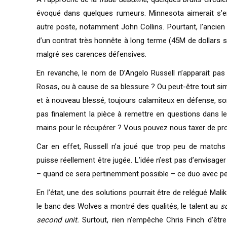
évoqué dans quelques rumeurs. Minnesota aimerait s’en
autre poste, notamment John Collins. Pourtant, l’ancien
d’un contrat très honnête à long terme (45M de dollars s
malgré ses carences défensives.
En revanche, le nom de D’Angelo Russell n’apparait pas 
Rosas, ou à cause de sa blessure ? Ou peut-être tout simp
et à nouveau blessé, toujours calamiteux en défense, son p
pas finalement la pièce à remettre en questions dans le
mains pour le récupérer ? Vous pouvez nous taxer de provo
Car en effet, Russell n’a joué que trop peu de matc
puisse réellement être jugée. L’idée n’est pas d’envisage
– quand ce sera pertinemment possible – ce duo avec per
En l’état, une des solutions pourrait être de relégué Malik
le banc des Wolves a montré des qualités, le talent au
sc
second unit.
Surtout, rien n’empêche Chris Finch d’être