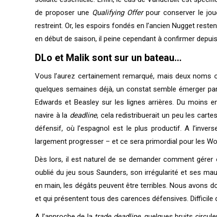
de proposer une
Qualifying Offer
pour conserver le joue
restreint. Or, les espoirs fondés en l’ancien Nugget res
en début de saison, il peine cependant à confirmer depui
DLo et Malik sont sur un bateau…
Vous l’aurez certainement remarqué, mais deux noms ont
quelques semaines déjà, un constat semble émerger parmi 
Edwards et Beasley sur les lignes arrières. Du moins en
navire à la
deadline
, cela redistribuerait un peu les car
défensif, où l’espagnol est le plus productif. A l’inve
largement progresser – et ce sera primordial pour les Wo
Dès lors, il est naturel de se demander comment gérer ce
oublié du jeu sous Saunders, son irrégularité et ses mauv
en main, les dégâts peuvent être terribles. Nous avons do
et qui présentent tous des carences défensives. Difficil
A l’approche de la
trade deadline
, quelques bruits circu