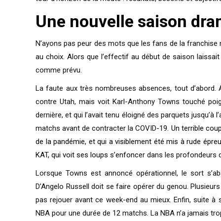
Une nouvelle saison dra
N’ayons pas peur des mots que les fans de la franchise n
au choix. Alors que l’effectif au début de saison laissa
comme prévu.
La faute aux très nombreuses absences, tout d’abord. Ap
contre Utah, mais voit Karl-Anthony Towns touché poig
dernière, et qui l’avait tenu éloigné des parquets jusqu’à
matchs avant de contracter la COVID-19.
Un terrible cou
de la pandémie, et qui a visiblement été mis à rude épr
KAT, qui voit ses loups s’enfonce
r dans les profondeurs d
Lorsque Towns est annoncé opérationnel, le sort s’aba
D’Angelo Russell doit se faire opérer du genou. Plusieu
pas rejouer avant ce week-end au mieux. Enfin, suite à 
NBA pour une durée de 12 matchs. La NBA n’a jamais trop 