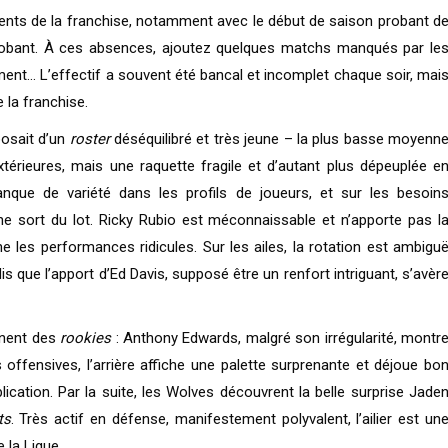
ents de la franchise, notamment avec le début de saison probant d
de probant. À ces absences, ajoutez quelques matchs manqués par le
t… L’effectif a souvent été bancal et incomplet chaque soir, mai
e la franchise.
osait d’un
roster
déséquilibré et très jeune – la plus basse moyenn
térieures, mais une raquette fragile et d’autant plus dépeuplée e
nque de variété dans les profils de joueurs, et sur les besoin
ne sort du lot. Ricky Rubio est méconnaissable et n’apporte pas l
e les performances ridicules. Sur les ailes, la rotation est ambigu
 que l’apport d’Ed Davis, supposé être un renfort intriguant, s’avèr
nnent des
rookies
: Anthony Edwards, malgré son irrégularité, montr
offensives, l’arrière affiche une palette surprenante et déjoue bo
ation. Par la suite, les Wolves découvrent la belle surprise Jade
ts
. Très actif en défense, manifestement polyvalent, l’ailier est un
 la Ligue.