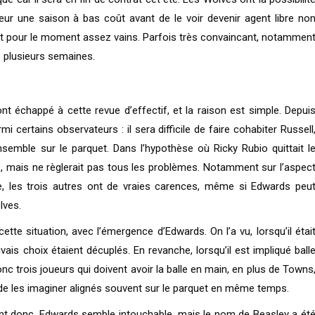
ur une saison à bas coût avant de le voir devenir agent libre no
tent pour le moment assez vains. Parfois très convaincant, notammen
s plusieurs semaines.
 échappé à cette revue d’effectif, et la raison est simple. Depui
certains observateurs : il sera difficile de faire cohabiter Russell
semble sur le parquet. Dans l’hypothèse où Ricky Rubio quittait l
tes, mais ne règlerait pas tous les problèmes. Notamment sur l’aspec
rse, les trois autres ont de vraies carences, même si Edwards peu
lves.
tte situation, avec l’émergence d’Edwards. On l’a vu, lorsqu’il étai
ais choix étaient décuplés. En revanche, lorsqu’il est impliqué ball
nc trois joueurs qui doivent avoir la balle en main, en plus de Towns
e de les imaginer alignés souvent sur le parquet en même temps.
lent donc. Edwards semble intouchable, mais le nom de Beasley a ét