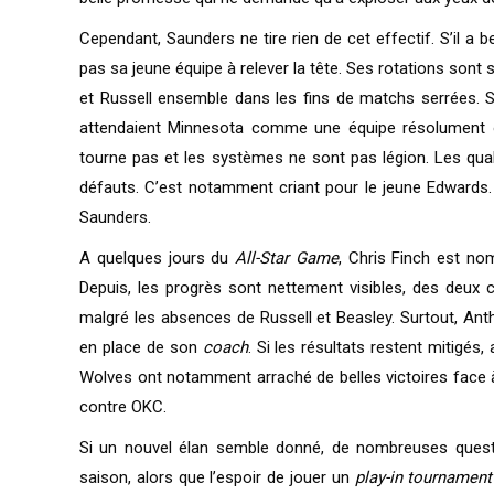
Cependant, Saunders ne tire rien de cet effectif. S’il 
pas sa jeune équipe à relever la tête. Ses rotations so
et Russell ensemble dans les fins de matchs serrées. Si
attendaient Minnesota comme une équipe résolument offe
tourne pas et les systèmes ne sont pas légion. Les qual
défauts. C’est notamment criant pour le jeune Edwards.
Saunders.
A quelques jours du
All-Star Game
, Chris Finch est n
Depuis, les progrès sont nettement visibles, des deux c
malgré les absences de Russell et Beasley. Surtout, Ant
en place de son
coach
. Si les résultats restent mitigés,
Wolves ont notamment arraché de belles victoires face à 
contre OKC.
Si un nouvel élan semble donné, de nombreuses questi
saison, alors que l’espoir de jouer un
play-in tournament