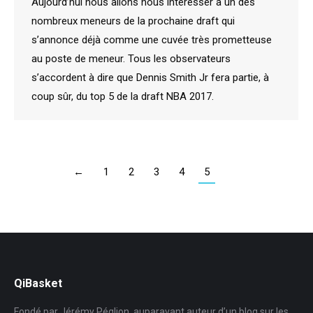
Aujourd’hui nous allons nous intéresser à un des
nombreux meneurs de la prochaine draft qui
s’annonce déjà comme une cuvée très prometteuse
au poste de meneur. Tous les observateurs
s’accordent à dire que Dennis Smith Jr fera partie, à
coup sûr, du top 5 de la draft NBA 2017.
←
1
2
3
4
5
QiBasket
Fondé par Jérémy Péglion, auparavant auteur d’un blog sur les