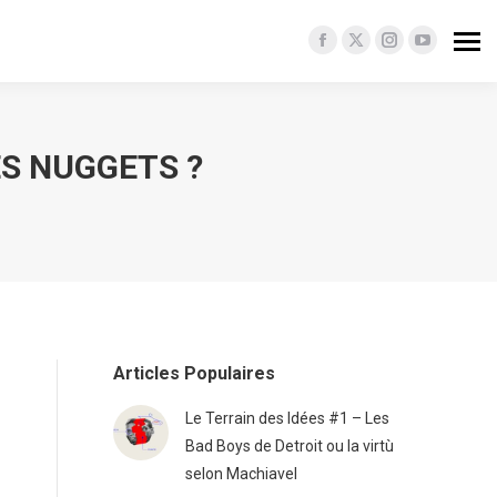
Facebook
X
Instagram
YouTube
page
page
page
page
opens
opens
opens
opens
in
in
in
in
S NUGGETS ?
new
new
new
new
window
window
window
window
Articles Populaires
Le Terrain des Idées #1 – Les
Bad Boys de Detroit ou la virtù
selon Machiavel