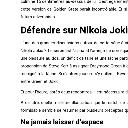
culmine 15 centimètres au-dessus de lui, c’est également
cette version de Golden State paraît incontrôlable. Et s
futurs adversaires.
Défendre sur Nikola Joki
L’une des grandes discussions autour de cette série éta
Nikola Jokic ? Le serbe est l’alpha et l’omega de son équi
une blessure au dos, un déficit de taille et une tâche partic
propension de Steve Kerr à assigner Draymond Green à ce
rechigné à la tâche. Si d’autres joueurs s’y collent : Kevo
entre Green et Jokic.
Et pour l’heure, après deux rencontres, il est nécessaire de l
A ce titre, quelle meilleure illustration que le match de
formidable semble se résumer par plusieurs préceptes qu
Ne jamais laisser d’espace