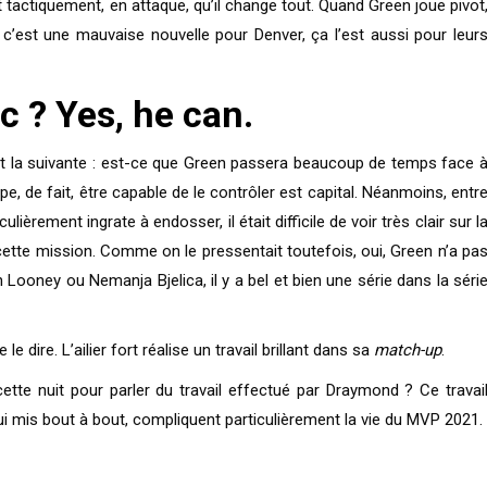
 tactiquement, en attaque, qu’il change tout. Quand Green joue pivot
i c’est une mauvaise nouvelle pour Denver, ça l’est aussi pour leur
c ? Yes, he can.
it la suivante : est-ce que Green passera beaucoup de temps face 
pe, de fait, être capable de le contrôler est capital. Néanmoins, entr
ulièrement ingrate à endosser, il était difficile de voir très clair sur l
tte mission. Comme on le pressentait toutefois, oui, Green n’a pa
n Looney ou Nemanja Bjelica, il y a bel et bien une série dans la séri
e dire. L’ailier fort réalise un travail brillant dans sa
match-up
.
 cette nuit pour parler du travail effectué par Draymond ? Ce travai
i mis bout à bout, compliquent particulièrement la vie du MVP 2021.