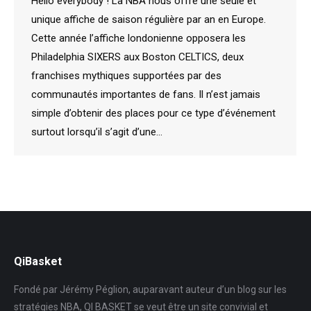
Hello everybody ! La NBA nous offre une seule et
unique affiche de saison régulière par an en Europe.
Cette année l’affiche londonienne opposera les
Philadelphia SIXERS aux Boston CELTICS, deux
franchises mythiques supportées par des
communautés importantes de fans. Il n’est jamais
simple d’obtenir des places pour ce type d’événement
surtout lorsqu’il s’agit d’une…
QiBasket
Fondé par Jérémy Péglion, auparavant auteur d’un blog sur les
stratégies NBA, QI BASKET se veut être un site convivial et