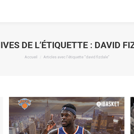
IVES DE L’ÉTIQUETTE :
DAVID FI
Vous êtes ici :
Accueil
Articles avec l’étiquette "david fizdale"