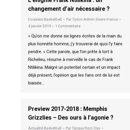
L’énigme Frank Ntilikina : un
changement d’air nécessaire ?
Dossiers Basketball
Par
Tyrion-Admin Sixers France
4 janvier 2019
1 Commentaire
« Qu’on me donne six lignes écrites de la main du
plus honnête homme, j’y trouverai de quoi l’y faire
pendre. » Cette parole, que l’on prête à tort à
Richelieu, résume à merveille le cas de Frank
Ntilikina. Malgré un potentiel certain et un impact
déjà présent, l’opinion que les fans ont de lui est
biaisée…
Preview 2017-2018 : Memphis
Grizzlies – Des ours à l’agonie ?
Actualité Basketball
Par
Tanguy Rom Clav