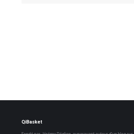
QiBasket
Fondé par Jérémy Péglion, auparavant auteur d’un blog sur