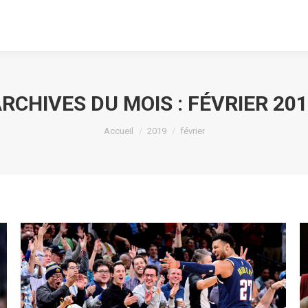
RCHIVES DU MOIS :
FÉVRIER 20
Vous êtes ici :
Accueil
2019
février