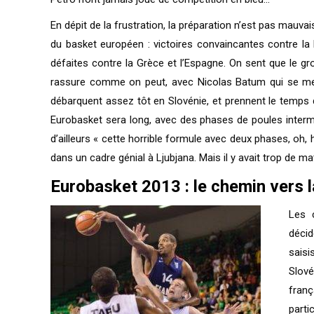
En dépit de la frustration, la préparation n’est pas mauva
du basket européen : victoires convaincantes contre la Fi
défaites contre la Grèce et l’Espagne. On sent que le gr
rassure comme on peut, avec Nicolas Batum qui se met 
débarquent assez tôt en Slovénie, et prennent le temps de 
Eurobasket sera long, avec des phases de poules intermin
d’ailleurs « cette horrible formule avec deux phases, oh,
dans un cadre génial à Ljubjana. Mais il y avait trop de ma
Eurobasket 2013 : le chemin vers l
Les 
décid
saisi
Slové
franç
parti