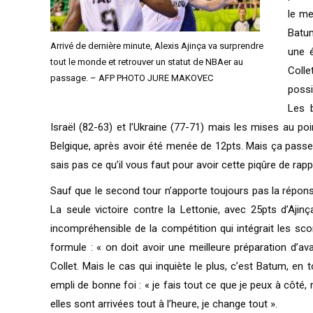
le me
Batum
Arrivé de dernière minute, Alexis Ajinça va surprendre
une 
tout le monde et retrouver un statut de NBAer au
Colle
passage. – AFP PHOTO JURE MAKOVEC
possi
Les b
Israël (82-63) et l’Ukraine (77-71) mais les mises au po
Belgique, après avoir été menée de 12pts. Mais ça passe, 
sais pas ce qu’il vous faut pour avoir cette piqûre de rappe
Sauf que le second tour n’apporte toujours pas la réponse
La seule victoire contre la Lettonie, avec 25pts d’Ajinç
incompréhensible de la compétition qui intégrait les sco
formule : « on doit avoir une meilleure préparation d’a
Collet. Mais le cas qui inquiète le plus, c’est Batum, en 
empli de bonne foi : « je fais tout ce que je peux à côté
elles sont arrivées tout à l’heure, je change tout ».