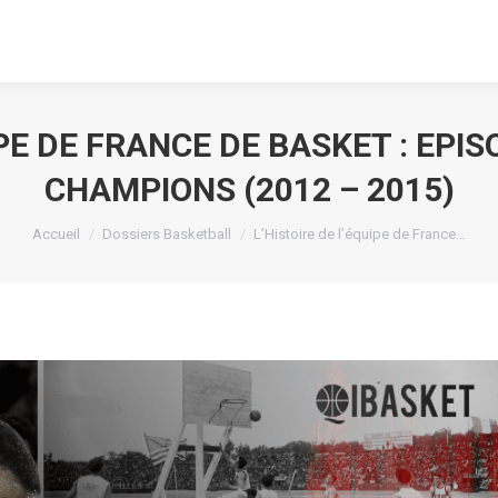
IPE DE FRANCE DE BASKET : EPIS
CHAMPIONS (2012 – 2015)
Vous êtes ici :
Accueil
Dossiers Basketball
L’Histoire de l’équipe de France…