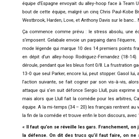
équipe d’Espagne envoyait du alley-hoop face à Team US
bout de cette équipe, malgré un cinq Chris Paul-Kobe
Westbrook, Harden, Love, et Anthony Davis sur le banc… N
Ça commence comme prévu : le stress absolu, une équ
s’imposent. Gelabale envoie un parpaing dans l’équerre,
mode légende qui marque 10 des 14 premiers points franç
en dépit d’un alley-hoop Rodriguez-Fernandez (18-14).
déroule, pendant que les bleus font 0/8. La frustration g
13-0 que seul Parker, encore lui, peut stopper. Gasol lui,
l’action suivante, se fait cogner par son vis-à-vis, alors
attaque qui s’en suit défonce Sergio Llull, puis exprime
mais alors que Llull fait la comédie pour les arbitres, C
équipe. A la mi-temps (34 – 20) les français rentrent au v
la fin de la comédie et trouve enfin le bon discours, avec
« Il faut qu’on se réveille les gars. Franchement, on
la défense. On dit des trucs qu’il faut faire, on ne 