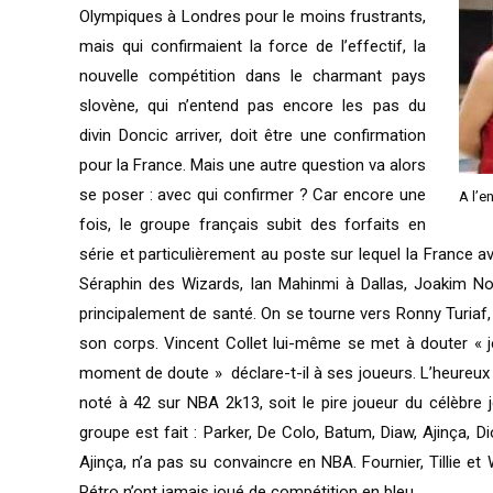
Olympiques à Londres pour le moins frustrants,
mais qui confirmaient la force de l’effectif, la
nouvelle compétition dans le charmant pays
slovène, qui n’entend pas encore les pas du
divin Doncic arriver, doit être une confirmation
pour la France. Mais une autre question va alors
se poser : avec qui confirmer ? Car encore une
A l’e
fois, le groupe français subit des forfaits en
série et particulièrement au poste sur lequel la France av
Séraphin des Wizards, Ian Mahinmi à Dallas, Joakim Noa
principalement de santé. On se tourne vers Ronny Turiaf,
son corps. Vincent Collet lui-même se met à douter « je
moment de doute » déclare-t-il à ses joueurs. L’heureux 
noté à 42 sur NBA 2k13, soit le pire joueur du célèbre 
groupe est fait : Parker, De Colo, Batum, Diaw, Ajinça, 
Ajinça, n’a pas su convaincre en NBA. Fournier, Tillie 
Pétro n’ont jamais joué de compétition en bleu…