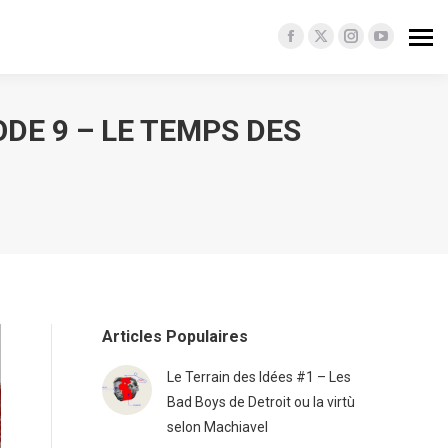
Facebook
X
Instagram
YouTube
page
page
page
page
opens
opens
opens
opens
ODE 9 – LE TEMPS DES
in
in
in
in
new
new
new
new
window
window
window
window
Articles Populaires
Le Terrain des Idées #1 – Les
Bad Boys de Detroit ou la virtù
selon Machiavel