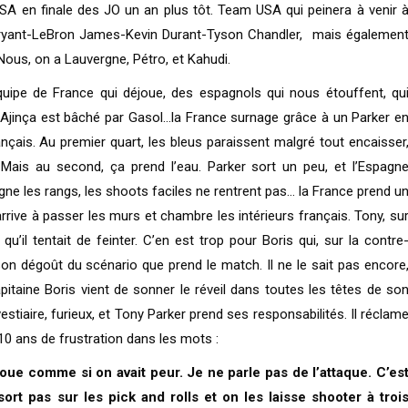
A en finale des JO un an plus tôt. Team USA qui peinera à venir 
 Bryant-LeBron James-Kevin Durant-Tyson Chandler, mais égalemen
ous, on a Lauvergne, Pétro, et Kahudi.
ipe de France qui déjoue, des espagnols qui nous étouffent, qu
 Ajinça est bâché par Gasol…la France surnage grâce à un Parker e
ais. Au premier quart, les bleus paraissent malgré tout encaisser
 Mais au second, ça prend l’eau. Parker sort un peu, et l’Espagn
agne les rangs, les shoots faciles ne rentrent pas… la France prend u
 arrive à passer les murs et chambre les intérieurs français. Tony, su
 qu’il tentait de feinter. C’en est trop pour Boris qui, sur la contre
 son dégoût du scénario que prend le match. Il ne le sait pas encore
apitaine Boris vient de sonner le réveil dans toutes les têtes de so
estiaire, furieux, et Tony Parker prend ses responsabilités. Il réclam
 10 ans de frustration dans les mots :
 joue comme si on avait peur. Je ne parle pas de l’attaque. C’es
sort pas sur les pick and rolls et on les laisse shooter à troi