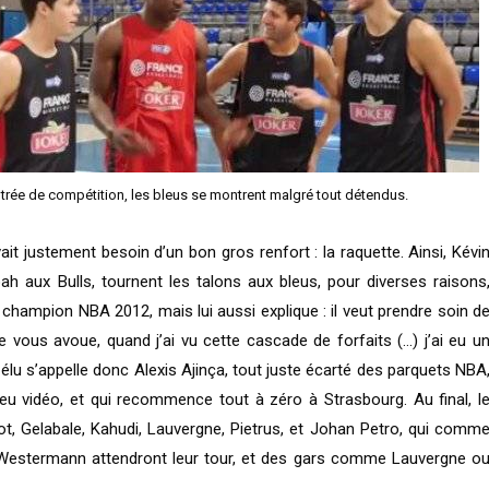
ntrée de compétition, les bleus se montrent malgré tout détendus.
ait justement besoin d’un bon gros renfort : la raquette. Ainsi, Kévi
h aux Bulls, tournent les talons aux bleus, pour diverses raisons
 champion NBA 2012, mais lui aussi explique : il veut prendre soin d
 vous avoue, quand j’ai vu cette cascade de forfaits (…) j’ai eu u
élu s’appelle donc Alexis Ajinça, tout juste écarté des parquets NBA
jeu vidéo, et qui recommence tout à zéro à Strasbourg. Au final, l
Diot, Gelabale, Kahudi, Lauvergne, Pietrus, et Johan Petro, qui comm
et Westermann attendront leur tour, et des gars comme Lauvergne o