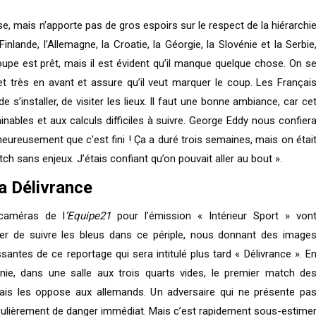
ise, mais n’apporte pas de gros espoirs sur le respect de la hiérarchi
nlande, l’Allemagne, la Croatie, la Géorgie, la Slovénie et la Serbie
oupe est prêt, mais il est évident qu’il manque quelque chose. On s
très en avant et assure qu’il veut marquer le coup. Les Françai
s’installer, de visiter les lieux. Il faut une bonne ambiance, car ce
ables et aux calculs difficiles à suivre. George Eddy nous confier
 heureusement que c’est fini ! Ça a duré trois semaines, mais on étai
tch sans enjeux. J’étais confiant qu’on pouvait aller au bout ».
a Délivrance
caméras de l
‘Equipe21
pour l’émission « Intérieur Sport » von
er de suivre les bleus dans ce périple, nous donnant des image
ssantes de ce reportage qui sera intitulé plus tard « Délivrance ». E
nie, dans une salle aux trois quarts vides, le premier match de
ais les oppose aux allemands. Un adversaire qui ne présente pa
culièrement de danger immédiat. Mais c’est rapidement sous-estime