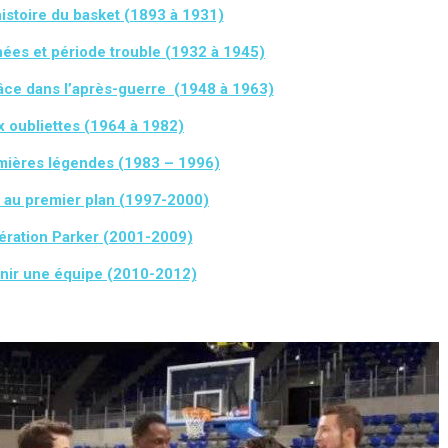
histoire du basket (1893 à 1931)
ées et période trouble (1932 à 1945)
âce dans l’après-guerre (1948 à 1963)
 oubliettes (1964 à 1982)
mières légendes (1983 – 1996)
 au premier plan (1997-2000)
ération Parker (2001-2009)
nir une équipe (2010-2012)