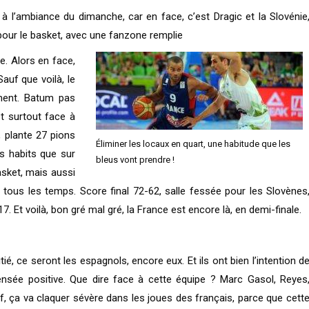
à l’ambiance du dimanche, car en face, c’est Dragic et la Slovénie
pour le basket, avec une fanzone remplie
e. Alors en face,
auf que voilà, le
oment. Batum pas
et surtout face à
, plante 27 pions
Éliminer les locaux en quart, une habitude que les
s habits que sur
bleus vont prendre !
asket, mais aussi
 tous les temps. Score final 72-62, salle fessée pour les Slovènes
7. Et voilà, bon gré mal gré, la France est encore là, en demi-finale.
é, ce seront les espagnols, encore eux. Et ils ont bien l’intention d
ensée positive. Que dire face à cette équipe ? Marc Gasol, Reyes
ef, ça va claquer sévère dans les joues des français, parce que cett