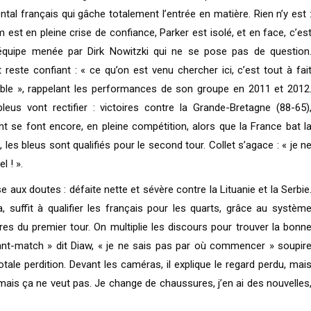
ntal français qui gâche totalement l’entrée en matière. Rien n’y est 
 est en pleine crise de confiance, Parker est isolé, et en face, c’es
équipe menée par Dirk Nowitzki qui ne se pose pas de question
t reste confiant : « ce qu’on est venu chercher ici, c’est tout à fai
ble », rappelant les performances de son groupe en 2011 et 2012
leus vont rectifier : victoires contre la Grande-Bretagne (88-65)
int se font encore, en pleine compétition, alors que la France bat l
les bleus sont qualifiés pour le second tour. Collet s’agace : « je n
l ! ».
 aux doutes : défaite nette et sévère contre la Lituanie et la Serbie
a, suffit à qualifier les français pour les quarts, grâce au systèm
res du premier tour. On multiplie les discours pour trouver la bonn
vant-match » dit Diaw, « je ne sais pas par où commencer » soupir
totale perdition. Devant les caméras, il explique le regard perdu, mai
, mais ça ne veut pas. Je change de chaussures, j’en ai des nouvelles