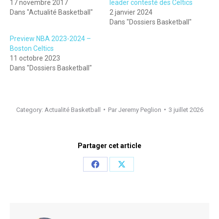
17 novembre 2017
leader contesté des Celtics
Dans "Actualité Basketball"
2 janvier 2024
Dans "Dossiers Basketball"
Preview NBA 2023-2024 –
Boston Celtics
11 octobre 2023
Dans "Dossiers Basketball"
Category:
Actualité Basketball
Par
Jeremy Peglion
3 juillet 2026
Partager cet article
Share
Share
on
on
Facebook
X