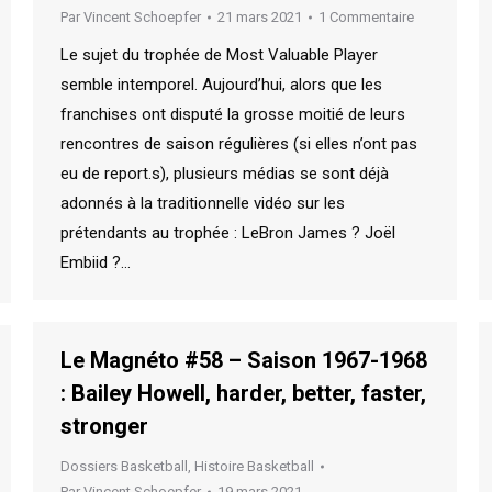
Par
Vincent Schoepfer
21 mars 2021
1 Commentaire
Le sujet du trophée de Most Valuable Player
semble intemporel. Aujourd’hui, alors que les
franchises ont disputé la grosse moitié de leurs
rencontres de saison régulières (si elles n’ont pas
eu de report.s), plusieurs médias se sont déjà
adonnés à la traditionnelle vidéo sur les
prétendants au trophée : LeBron James ? Joël
Embiid ?…
Le Magnéto #58 – Saison 1967-1968
: Bailey Howell, harder, better, faster,
stronger
Dossiers Basketball
,
Histoire Basketball
Par
Vincent Schoepfer
19 mars 2021