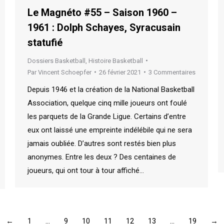
Le Magnéto #55 – Saison 1960 –
1961 : Dolph Schayes, Syracusain
statufié
Dossiers Basketball
,
Histoire Basketball
Par
Vincent Schoepfer
26 février 2021
3 Commentaires
Depuis 1946 et la création de la National Basketball
Association, quelque cinq mille joueurs ont foulé
les parquets de la Grande Ligue. Certains d’entre
eux ont laissé une empreinte indélébile qui ne sera
jamais oubliée. D’autres sont restés bien plus
anonymes. Entre les deux ? Des centaines de
joueurs, qui ont tour à tour affiché…
←
1
…
9
10
11
12
13
…
19
→