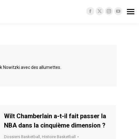
Facebook
X
Instagram
YouTube
page
page
page
page
opens
opens
opens
opens
in
in
in
in
new
new
new
new
window
window
window
window
irk Nowitzki avec des allumettes.
Wilt Chamberlain a-t-il fait passer la
NBA dans la cinquième dimension ?
Dossiers Basketball
,
Histoire Basketball