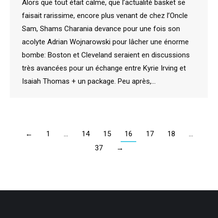
Alors que tout était calme, que l’actualité basket se
faisait rarissime, encore plus venant de chez l’Oncle
Sam, Shams Charania devance pour une fois son
acolyte Adrian Wojnarowski pour lâcher une énorme
bombe: Boston et Cleveland seraient en discussions
très avancées pour un échange entre Kyrie Irving et
Isaiah Thomas + un package. Peu après,…
←
1
…
14
15
16
17
18
…
37
→