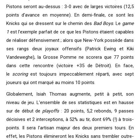
Pistons seront au-dessus : 3-0 avec de larges victoires (12,5
points d’avance en moyenne). En demi-finale, ce sont les
Knicks qui se dressent sur le chemin des
Bad Boys
. Le
game
1
est l’exemple parfait de ce que les Pistons étaient capables
de réaliser défensivement ; alors que New-York possède dans
ses rangs deux joyaux offensifs (Patrick Ewing et Kiki
Vandeweghe), la Grosse Pomme ne scorera que 77 points
dans cette rencontre (victoire +35 de Détroit). En face,
le
scoring
est toujours impeccablement réparti, avec sept
joueurs qui ont marqué au moins 10 points.
Globalement, Isiah Thomas augmente, petit à petit, son
niveau de jeu. L’ensemble de ses statistiques est en hausse
sur de début de
playoffs
: 20 points, 5,2 rebonds, 9 passes
décisives et 2 interceptions, à 52% au tir, dont 69% (!) à trois-
points. Il sera l’artisan majeur des deux premiers tours. En
effet, les Pistons élimineront les Knicks sans trembler outre-