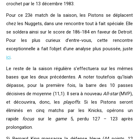
crochet par le 13 décembre 1983.
Pour ce 23è match de la saison, les Pistons se déplacent
chez les Nuggets, dans une rencontre tout à fait spéciale. Elle
se soldera ainsi sur le score de 186-184 en faveur de Detroit.
Pour les plus curieux d’entre-vous, cette rencontre
exceptionnelle a fait l’objet d’une analyse plus poussée, juste
ici
.
Le reste de la saison régulière s’effectuera sur les mêmes
bases que les deux précédentes. A noter toutefois qu’Isiah
dépasse, pour la première fois, la barre des 10 passes
décisives de moyenne (11,1). Il sera à nouveau
All-star
(MVP),
et découvrira, donc, les
playoffs
. Si les Pistons seront
éliminés en cinq matchs par les Knicks, opérons un
rapide
focus
sur le
game
5, perdu 127 – 123 après
prolongation.
Si Bernard King massacre la défense bleue (44 points, 12