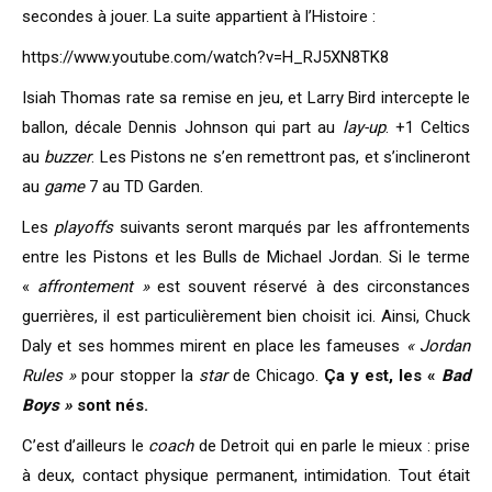
secondes à jouer. La suite appartient à l’Histoire :
https://www.youtube.com/watch?v=H_RJ5XN8TK8
Isiah Thomas rate sa remise en jeu, et Larry Bird intercepte le
ballon, décale Dennis Johnson qui part au
lay-up
. +1 Celtics
au
buzzer
. Les Pistons ne s’en remettront pas, et s’inclineront
au
game
7 au TD Garden.
Les
playoffs
suivants seront marqués par les affrontements
entre les Pistons et les Bulls de Michael Jordan. Si le terme
«
affrontement »
est souvent réservé à des circonstances
guerrières, il est particulièrement bien choisit ici. Ainsi, Chuck
Daly et ses hommes mirent en place les fameuses
« Jordan
Rules »
pour stopper la
star
de Chicago.
Ça y est, les «
Bad
Boys »
sont nés.
C’est d’ailleurs le
coach
de Detroit qui en parle le mieux : prise
à deux, contact physique permanent, intimidation. Tout était