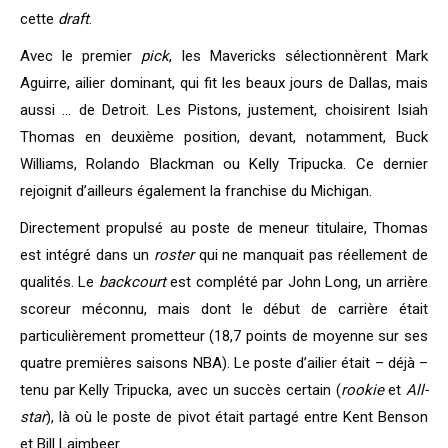
cette
draft
.
Avec le premier
pick
, les Mavericks sélectionnèrent Mark
Aguirre, ailier dominant, qui fit les beaux jours de Dallas, mais
aussi … de Detroit. Les Pistons, justement, choisirent Isiah
Thomas en deuxième position, devant, notamment, Buck
Williams, Rolando Blackman ou Kelly Tripucka. Ce dernier
rejoignit d’ailleurs également la franchise du Michigan.
Directement propulsé au poste de meneur titulaire, Thomas
est intégré dans un
roster
qui ne manquait pas réellement de
qualités. Le
backcourt
est complété par John Long, un arrière
scoreur méconnu, mais dont le début de carrière était
particulièrement prometteur (18,7 points de moyenne sur ses
quatre premières saisons NBA). Le poste d’ailier était – déjà –
tenu par Kelly Tripucka, avec un succès certain (
rookie
et
All-
star
), là où le poste de pivot était partagé entre Kent Benson
et Bill Laimbeer.