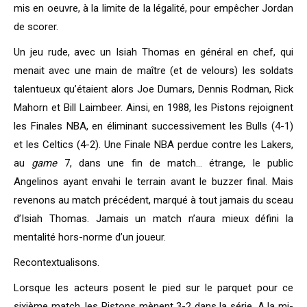
mis en oeuvre, à la limite de la légalité, pour empêcher Jordan
de scorer.
Un jeu rude, avec un Isiah Thomas en général en chef, qui
menait avec une main de maître (et de velours) les soldats
talentueux qu’étaient alors Joe Dumars, Dennis Rodman, Rick
Mahorn et Bill Laimbeer. Ainsi, en 1988, les Pistons rejoignent
les Finales NBA, en éliminant successivement les Bulls (4-1)
et les Celtics (4-2). Une Finale NBA perdue contre les Lakers,
au
game
7, dans une fin de match… étrange, le public
Angelinos ayant envahi le terrain avant le buzzer final. Mais
revenons au match précédent, marqué à tout jamais du sceau
d’Isiah Thomas. Jamais un match n’aura mieux défini la
mentalité hors-norme d’un joueur.
Recontextualisons.
Lorsque les acteurs posent le pied sur le parquet pour ce
sixième match, les Pistons mènent 3-2 dans la série. A la mi-