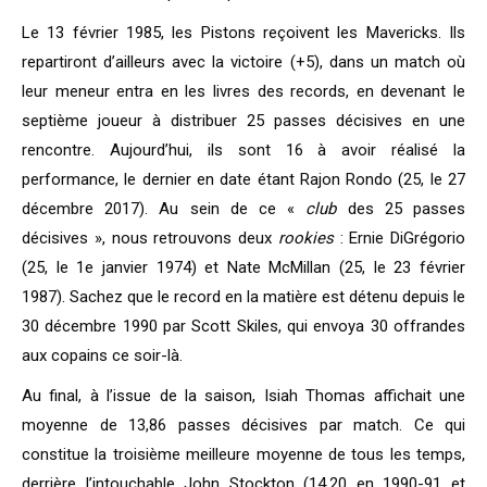
Le 13 février 1985, les Pistons reçoivent les Mavericks. Ils
repartiront d’ailleurs avec la victoire (+5), dans un match où
leur meneur entra en les livres des records, en devenant le
septième joueur à distribuer 25 passes décisives en une
rencontre. Aujourd’hui, ils sont 16 à avoir réalisé la
performance, le dernier en date étant Rajon Rondo (25, le 27
décembre 2017). Au sein de ce «
club
des 25 passes
décisives », nous retrouvons deux
rookies
: Ernie DiGrégorio
(25, le 1e janvier 1974) et Nate McMillan (25, le 23 février
1987). Sachez que le record en la matière est détenu depuis le
30 décembre 1990 par Scott Skiles, qui envoya 30 offrandes
aux copains ce soir-là.
Au final, à l’issue de la saison, Isiah Thomas affichait une
moyenne de 13,86 passes décisives par match. Ce qui
constitue la troisième meilleure moyenne de tous les temps,
derrière l’intouchable John Stockton (14,20 en 1990-91 et