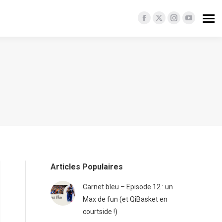
Facebook
X
Instagram
YouTube
page
page
page
page
opens
opens
opens
opens
in
in
in
in
new
new
new
new
window
window
window
window
Articles Populaires
Carnet bleu – Episode 12 : un
Max de fun (et QiBasket en
courtside !)