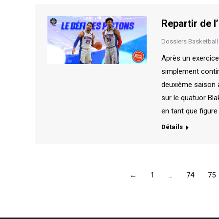
Repartir de l
Dossiers Basketball
Après un exercice
simplement continu
deuxième saison 
sur le quatuor Bl
en tant que figure
Détails
←
1
…
74
75