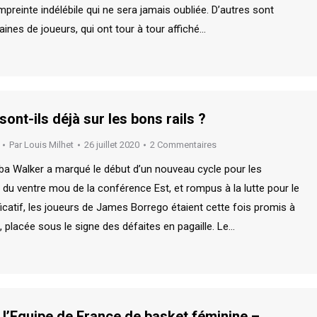
mpreinte indélébile qui ne sera jamais oubliée. D’autres sont
ines de joueurs, qui ont tour à tour affiché…
ont-ils déjà sur les bons rails ?
Par
Louis Milhet
26 juillet 2020
2 Commentaires
a Walker a marqué le début d’un nouveau cycle pour les
 du ventre mou de la conférence Est, et rompus à la lutte pour le
lificatif, les joueurs de James Borrego étaient cette fois promis à
e, placée sous le signe des défaites en pagaille. Le…
e l’Equipe de France de basket féminine –