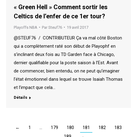
« Green Hell » Comment sortir les
Celtics de l’enfer de ce 1er tour?
Playoffs NBA
Par
Steuf76
19 avril 2017
@STEUF76 / CONTRIBUTEUR Ça va mal côté Boston
qui a complètement raté son début de Playophf en
s’inclinant deux fois au TD Garden face à Chicago,
dernier qualifiable pour la poste saison à l’Est. Avant
de commencer, bien entendu, on ne peut qu’imaginer
l’état émotionnel dans lequel se trouve Isaiah Thomas
et l’impact que cela…
Détails
←
1
…
179
180
181
182
183
…
189
→