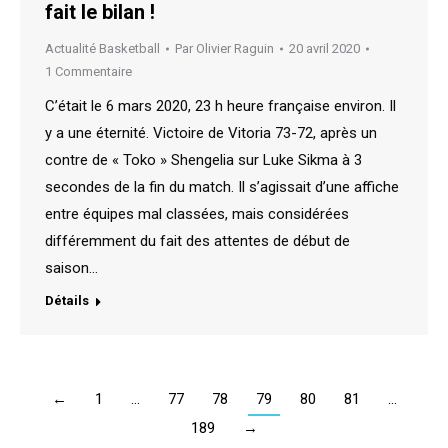
fait le bilan !
Actualité Basketball
Par
Olivier Raguin
20 avril 2020
1 Commentaire
C’était le 6 mars 2020, 23 h heure française environ. Il
y a une éternité. Victoire de Vitoria 73-72, après un
contre de « Toko » Shengelia sur Luke Sikma à 3
secondes de la fin du match. Il s’agissait d’une affiche
entre équipes mal classées, mais considérées
différemment du fait des attentes de début de
saison…
Détails
←
1
…
77
78
79
80
81
…
189
→