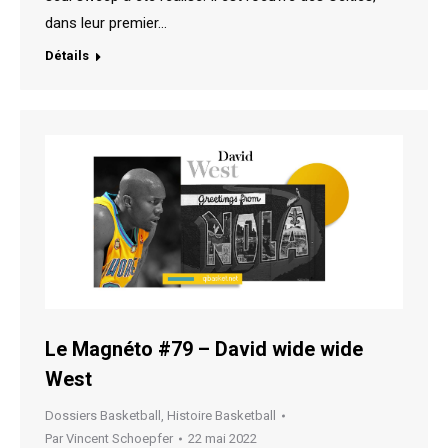
dans leur premier…
Détails
Le Magnéto #79 – David wide wide
West
Dossiers Basketball
,
Histoire Basketball
Par
Vincent Schoepfer
22 mai 2022