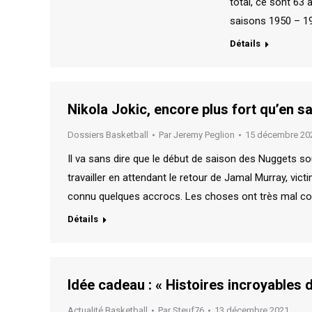
total, ce sont 63 
saisons 1950 – 1
Détails
Nikola Jokic, encore plus fort qu’en 
Dossiers Basketball
Par
Jeremy Peglion
15 décembre 20
Il va sans dire que le début de saison des Nuggets so
travailler en attendant le retour de Jamal Murray, vic
connu quelques accrocs. Les choses ont très mal c
Détails
Idée cadeau : « Histoires incroyables 
Actualité Basketball
Par
Steuf76
13 décembre 2021