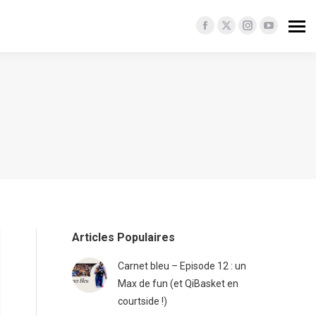
Facebook
X
Instagram
YouTube
page
page
page
page
opens
opens
opens
opens
in
in
in
in
new
new
new
new
window
window
window
window
Articles Populaires
Carnet bleu – Episode 12 : un
Max de fun (et QiBasket en
courtside !)