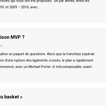
articles qui vous ont été proposés : un par année, entre les
951 et 2009 – 2010, avec…
saison MVP ?
21
ulève un paquet de questions. Alors que la franchise espérait
time d’une rupture des ligaments croisés, le plan a rapidement
ommencé, avec un Michael Porter Jr méconnaissable, avant…
du basket »