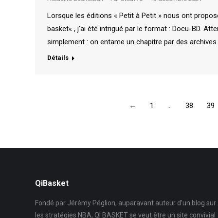
Lorsque les éditions « Petit à Petit » nous ont proposé
basket« , j’ai été intrigué par le format : Docu-BD.
simplement : on entame un chapitre par des archives 
Détails
←
1
…
38
39
QiBasket
Fondé par Jérémy Péglion, auparavant auteur d’un blog sur
les stratégies NBA, QI BASKET se veut être un site convivial