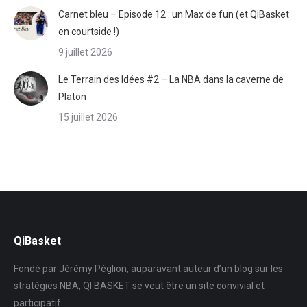
Carnet bleu – Episode 12 : un Max de fun (et QiBasket
en courtside !)
9 juillet 2026
Le Terrain des Idées #2 – La NBA dans la caverne de
Platon
15 juillet 2026
QiBasket
Fondé par Jérémy Péglion, auparavant auteur d’un blog sur les
stratégies NBA, QI BASKET se veut être un site convivial et
participatif