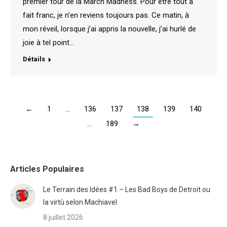
premier tour de la March Madness. Pour être tout à
fait franc, je n’en reviens toujours pas. Ce matin, à
mon réveil, lorsque j’ai appris la nouvelle, j’ai hurlé de
joie à tel point…
Détails
←
1
…
136
137
138
139
140
…
189
→
Articles Populaires
Le Terrain des Idées #1 – Les Bad Boys de Detroit ou
la virtù selon Machiavel
8 juillet 2026