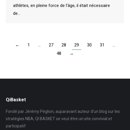
athlètes, en pleine force de l’âge, il était nécessaire
de…
←
1
…
27
28
29
30
31
…
48
→
QiBasket
Fondé par Jérémy Péglion, auparavant auteur d’un blog sur les
stratégies NBA, QI BASKET se veut être un site convivial et
participatif