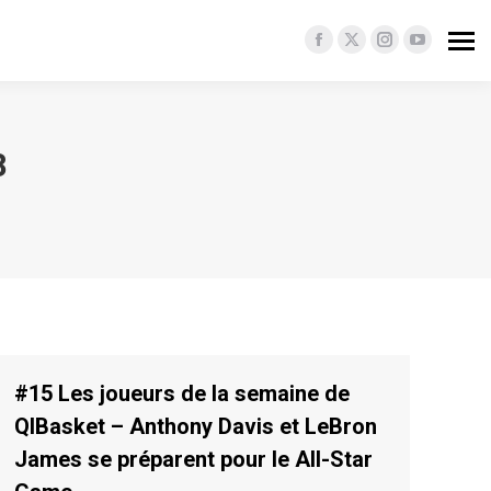
Facebook
X
Instagram
YouTube
page
page
page
page
opens
opens
opens
opens
in
in
in
in
8
new
new
new
new
window
window
window
window
#15 Les joueurs de la semaine de
QIBasket – Anthony Davis et LeBron
James se préparent pour le All-Star