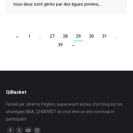
tous deux sont gérés par des ligues privées,…
←
1
…
27
28
29
30
31
…
39
→
QiBasket
Fondé par Jérémy Péglion, auparavant auteur d’un blog sur les
stratégies NBA, QI BASKET se veut être un site convivial et
participatif
Trouvez nous sur :