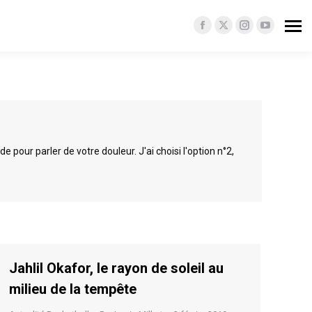
Facebook
X
Instagram
YouTube
page
page
page
page
opens
opens
opens
opens
in
in
in
in
new
new
new
new
window
window
window
window
pour parler de votre douleur. J'ai choisi l'option n°2,
Jahlil Okafor, le rayon de soleil au
milieu de la tempête