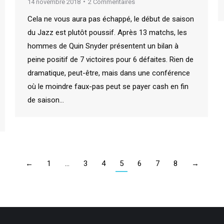
14 novembre 2018
2 Commentaires
Cela ne vous aura pas échappé, le début de saison
du Jazz est plutôt poussif. Après 13 matchs, les
hommes de Quin Snyder présentent un bilan à
peine positif de 7 victoires pour 6 défaites. Rien de
dramatique, peut-être, mais dans une conférence
où le moindre faux-pas peut se payer cash en fin
de saison…
←
1
…
3
4
5
6
7
8
→