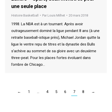
une seule place
Histoire Basketball
Par
Louis Milhet
20 mars 2018
1998. La NBA est à un tournant. Après avoir
outrageusement dominé la ligue pendant 8 ans (à une
retraite baseball-istique près), Michael Jordan quitte la
ligue le ventre repu de titres et la dynastie des Bulls
s’achève au sommet de sa gloire avec un deuxième
three-peat. Pour les places fortes évoluant dans
l’ombre de Chicago…
←
1
…
4
5
6
7
8
→