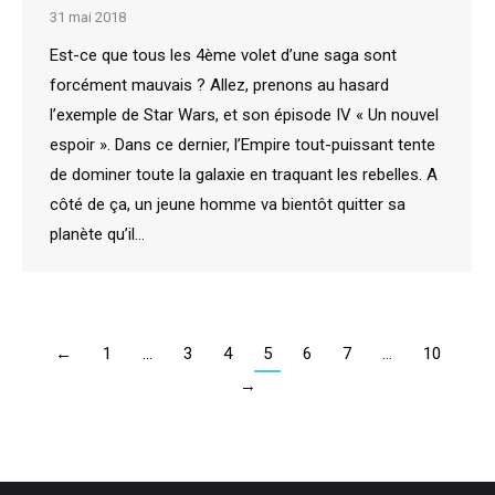
31 mai 2018
Est-ce que tous les 4ème volet d’une saga sont
forcément mauvais ? Allez, prenons au hasard
l’exemple de Star Wars, et son épisode IV « Un nouvel
espoir ». Dans ce dernier, l’Empire tout-puissant tente
de dominer toute la galaxie en traquant les rebelles. A
côté de ça, un jeune homme va bientôt quitter sa
planète qu’il…
←
1
…
3
4
5
6
7
…
10
→