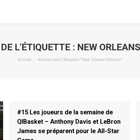
DE L’ÉTIQUETTE :
NEW ORLEANS
Vous êtes ici :
Accueil
Articles avec l’étiquette "New Orleans Pelicans"
#15 Les joueurs de la semaine de
QIBasket – Anthony Davis et LeBron
James se préparent pour le All-Star