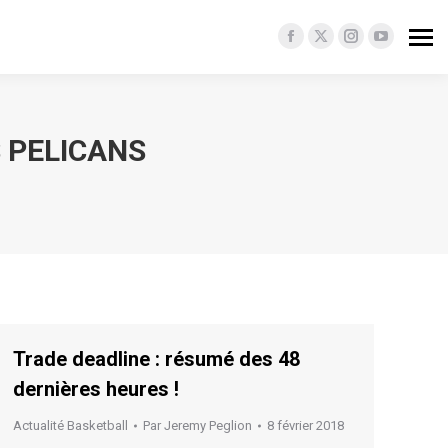
Facebook
X
Instagram
YouTube
page
page
page
page
opens
opens
opens
opens
in
in
in
in
 PELICANS
new
new
new
new
window
window
window
window
Trade deadline : résumé des 48
dernières heures !
Actualité Basketball
Par
Jeremy Peglion
8 février 2018