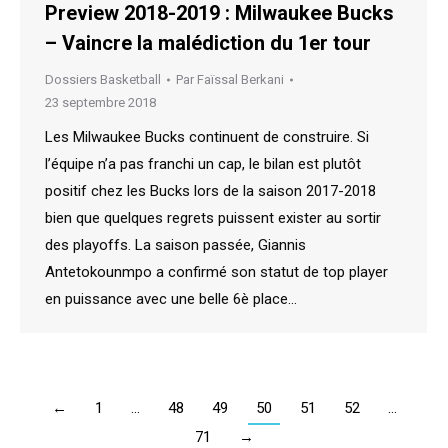
Preview 2018-2019 : Milwaukee Bucks
– Vaincre la malédiction du 1er tour
Dossiers Basketball
Par
Faïssal Berkani
23 septembre 2018
Les Milwaukee Bucks continuent de construire. Si
l’équipe n’a pas franchi un cap, le bilan est plutôt
positif chez les Bucks lors de la saison 2017-2018
bien que quelques regrets puissent exister au sortir
des playoffs. La saison passée, Giannis
Antetokounmpo a confirmé son statut de top player
en puissance avec une belle 6è place…
←
1
…
48
49
50
51
52
…
71
→