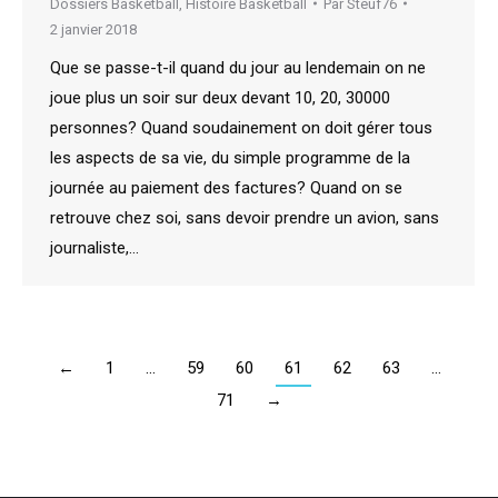
Dossiers Basketball
,
Histoire Basketball
Par
Steuf76
2 janvier 2018
Que se passe-t-il quand du jour au lendemain on ne
joue plus un soir sur deux devant 10, 20, 30000
personnes? Quand soudainement on doit gérer tous
les aspects de sa vie, du simple programme de la
journée au paiement des factures? Quand on se
retrouve chez soi, sans devoir prendre un avion, sans
journaliste,…
←
1
…
59
60
61
62
63
…
71
→