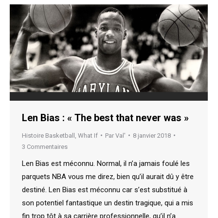
Len Bias : « The best that never was »
Histoire Basketball
,
What If
Par
Val'
8 janvier 2018
3 Commentaires
Len Bias est méconnu. Normal, il n’a jamais foulé les
parquets NBA vous me direz, bien qu’il aurait dû y être
destiné. Len Bias est méconnu car s’est substitué à
son potentiel fantastique un destin tragique, qui a mis
fin trop tôt à sa carrière professionnelle, qu’il n’a