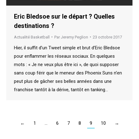
Eric Bledsoe sur le départ ? Quelles
destinations ?
Actualité Basketball
Par
Jeremy Peglion
23 octobre 2017
Hier, il suffit d’un Tweet simple et brut d’Eric Bledsoe
pour enflammer les réseaux sociaux. En quelques
mots : « Je ne veux plus être ici », de quoi supposer
sans coup férir que le meneur des Phoenix Suns n’en
peut plus de gâcher ses belles années dans une
franchise tantôt à la dérive, tantôt en tanking…
←
1
…
6
7
8
9
10
→