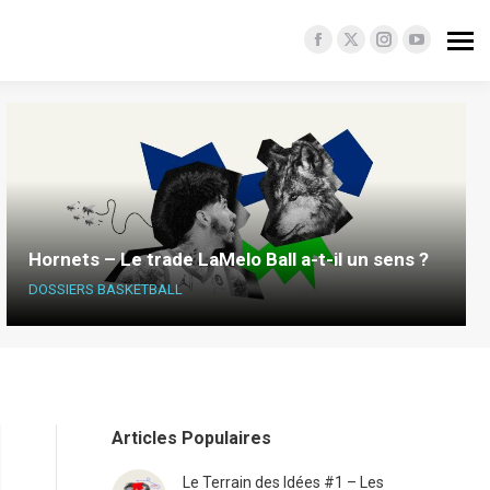
Facebook
X
Instagram
YouTube
page
page
page
page
opens
opens
opens
opens
in
in
in
in
new
new
new
new
window
window
window
window
Hornets – Le trade LaMelo Ball a-t-il un sens ?
DOSSIERS BASKETBALL
Articles Populaires
Le Terrain des Idées #1 – Les