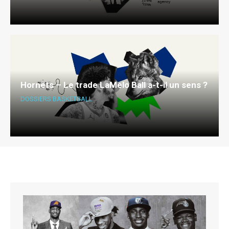
Hornets – Le trade LaMelo Ball a-t-il un sens ?
DOSSIERS BASKETBALL