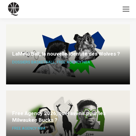
LaMelo Ball, la nouvelle identité des Wolves ?
DOSSIERS BASKETBALL
,
FREE AGENCY NBA
Free Agency 2026, quel avenir pour les
Milwaukee Bucks ?
FREE AGENCY NBA