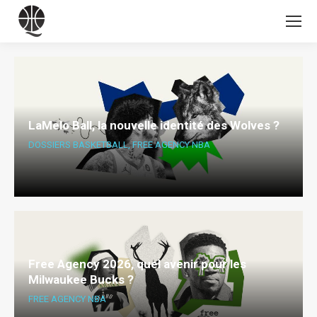
LaMelo Ball, la nouvelle identité des Wolves ?
DOSSIERS BASKETBALL
,
FREE AGENCY NBA
Free Agency 2026, quel avenir pour les
Milwaukee Bucks ?
FREE AGENCY NBA