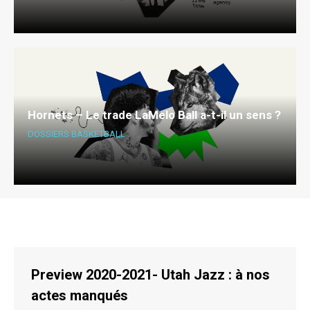
Hornets – Le trade LaMelo Ball a-t-il un sens ?
DOSSIERS BASKETBALL
Preview 2020-2021- Utah Jazz : à nos
actes manqués