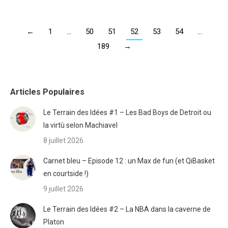
←
1
…
50
51
52
53
54
…
189
→
Articles Populaires
Le Terrain des Idées #1 – Les Bad Boys de Detroit ou
la virtù selon Machiavel
8 juillet 2026
Carnet bleu – Episode 12 : un Max de fun (et QiBasket
en courtside !)
9 juillet 2026
Le Terrain des Idées #2 – La NBA dans la caverne de
Platon