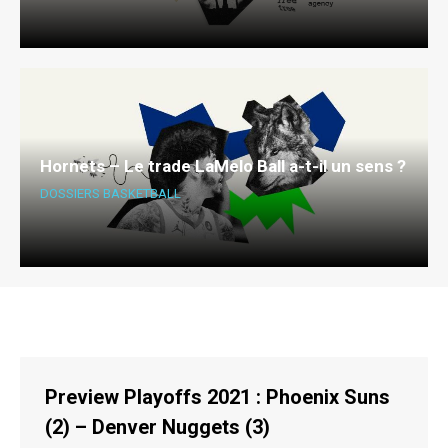
Hornets – Le trade LaMelo Ball a-t-il un sens ?
DOSSIERS BASKETBALL
Preview Playoffs 2021 : Phoenix Suns
(2) – Denver Nuggets (3)