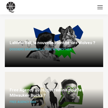
LaMelo Ball, la nouvelle identité des Wolves ?
DOSSIERS BASKETBALL
,
FREE AGENCY NBA
Free Agency 2026, quel avenir pour les
Milwaukee Bucks ?
FREE AGENCY NBA