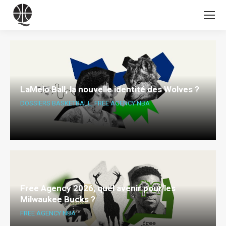
LaMelo Ball, la nouvelle identité des Wolves ?
DOSSIERS BASKETBALL
,
FREE AGENCY NBA
Free Agency 2026, quel avenir pour les
Milwaukee Bucks ?
FREE AGENCY NBA