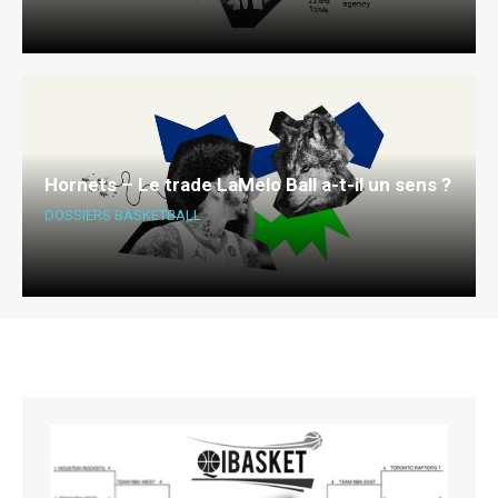
Hornets – Le trade LaMelo Ball a-t-il un sens ?
DOSSIERS BASKETBALL