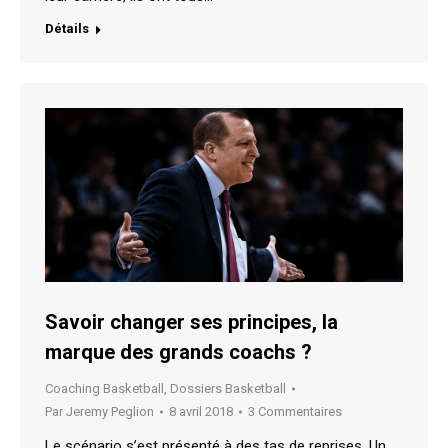
Détails
Savoir changer ses principes, la
marque des grands coachs ?
Coaching Basketball
,
Dossiers Basketball
Par
Jeremy Peglion
8 avril 2018
3 Commentaires
Le scénario s’est présenté à des tas de reprises. Un